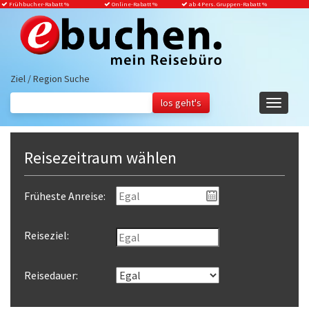
Frühbucher-Rabatt
%
Online-Rabatt %
ab 4 Pers. Gruppen-Rabatt %
Ziel / Region Suche
Navigati
ein-/aus
Reisezeitraum wählen
Früheste Anreise:
Reiseziel:
Reisedauer: