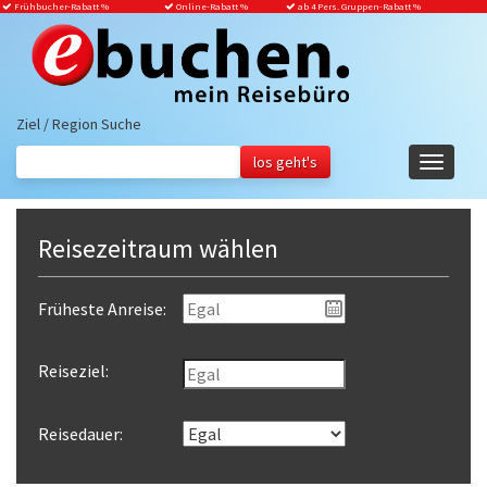
Frühbucher-Rabatt
%
Online-Rabatt %
ab 4 Pers. Gruppen-Rabatt %
Ziel / Region Suche
Navigati
ein-/aus
Reisezeitraum wählen
Früheste Anreise:
Reiseziel:
Reisedauer: