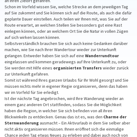
an Ihren Zielort gefahren.
Schon im Vorfeld wissen Sie, welche Strecke an dem jeweiligen Tag
auf Sie zukommt und Sie können sich auf die Route, als auch die dafür
geplante Dauer einstellen. Auch teilen wir Ihnen mit, was Sie auf der
Route erwartet, an welchen Stellen Sie besonders gut eine Rast
einlegen können, oder an welchem Ort Sie die Natur in vollen Zügen
auf sich wirken lassen können.
Selbstverständlich brauchen Sie sich auch keine Gedanken darüber
machen, wie Sie nach Ihrer Wandertour wieder zur Unterkunft
gelangen. Entweder haben Sie sich auf eine
Wanderrundtour
eingelassen und kommen geradewegs auf Ihre Unterkunft zu, oder
Sie werden mit Hilfe eines
organisierten Transfers
wieder zurück
zur Unterkunft gefahren.
Somit ist während Ihres ganzen Urlaubs für Ihr Wohl gesorgt und Sie
müssen nichts mehr in eigener Regie organisieren, denn das haben
wir im Vorfeld für Sie erledigt.
Ist der nächste Tag angebrochen, wird Ihre Wanderung wieder an
einem ganz anderen Ort stattfinden, sodass Sie die Möglichkeit
haben die Region, in welcher Sie sich befinden von all ihren
Blickwinkeln zu entdecken. Genau das ist es, was den
Charme der
Sternwanderung
ausmacht – Ein Aktivurlaub in dem Sie selber aber
nicht aktiv organisieren müssen. Ihnen eröffnet sich die einmalige
Chance jeden Tag etwas Neues zu erleben und dabei auch noch von