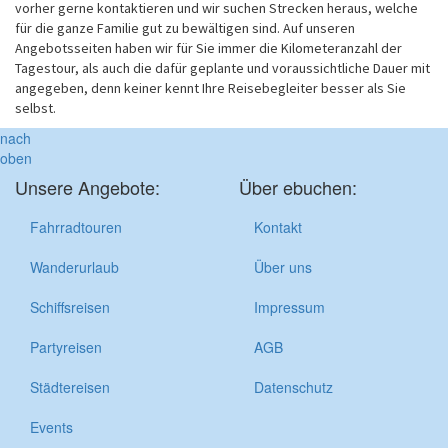
vorher gerne kontaktieren und wir suchen Strecken heraus, welche
für die ganze Familie gut zu bewältigen sind. Auf unseren
Angebotsseiten haben wir für Sie immer die Kilometeranzahl der
Tagestour, als auch die dafür geplante und voraussichtliche Dauer mit
angegeben, denn keiner kennt Ihre Reisebegleiter besser als Sie
selbst.
nach
oben
Unsere Angebote:
Über ebuchen:
Fahrradtouren
Kontakt
Wanderurlaub
Über uns
Schiffsreisen
Impressum
Partyreisen
AGB
Städtereisen
Datenschutz
Events