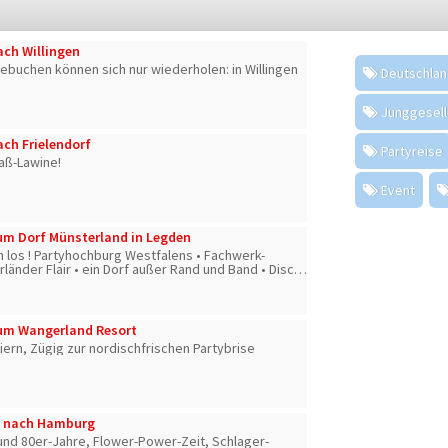
ach Willingen
d ebuchen können sich nur wiederholen: in Willingen
Deutschla
Junggesel
ach Frielendorf
Partyreise
aß-Lawine!
Event
um Dorf Münsterland in Legden
h los ! Partyhochburg Westfalens • Fachwerk-
änder Flair • ein Dorf außer Rand und Band • Disco
 die besten Stimmungskünstler und Motto-Partys
zum Wangerland Resort
eiern, Zügig zur nordischfrischen Partybrise
n nach Hamburg
und 80er-Jahre, Flower-Power-Zeit, Schlager-