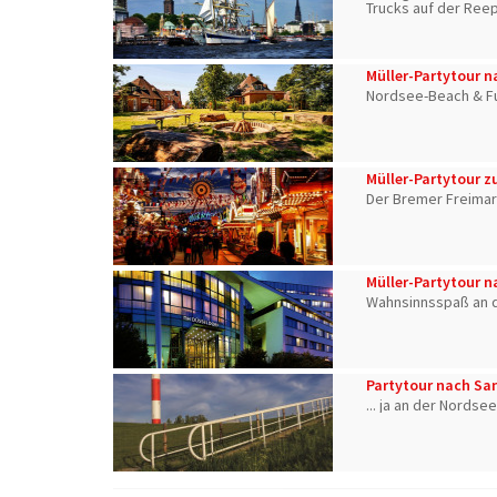
Trucks auf der Ree
Prilblumen und Live
Müller-Partytour n
Nordsee-Beach & F
Müller-Partytour 
Der Bremer Freimar
Müller-Partytour n
Wahnsinnsspaß an d
Partytour nach Sa
... ja an der Nordse