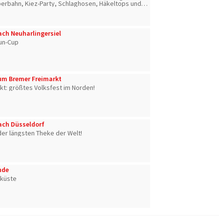
perbahn, Kiez-Party, Schlaghosen, Häkeltops und
künstler. Hossa!
ach Neuharlingersiel
un-Cup
zum Bremer Freimarkt
kt: größtes Volksfest im Norden!
ach Düsseldorf
er längsten Theke der Welt!
nde
eküste