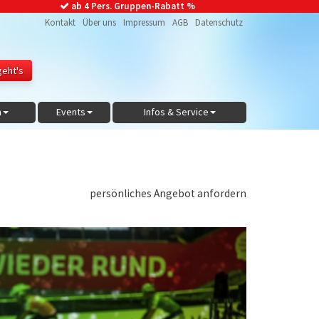
ab 4 Pers. Gruppen-Rabatt %
Kontakt
Über uns
Impressum
AGB
Datenschutz
n
Events
Infos & Service
persönliches Angebot anfordern
Next