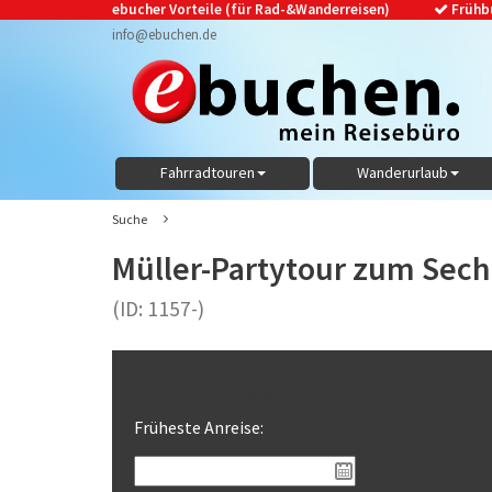
ebucher Vorteile (für Rad-&Wanderreisen)
Frühb
info@ebuchen.de
Fahrradtouren
Wanderurlaub
Suche
Müller-Partytour zum Sech
(ID: 1157-)
Reisezeitraum wählen
Früheste Anreise: