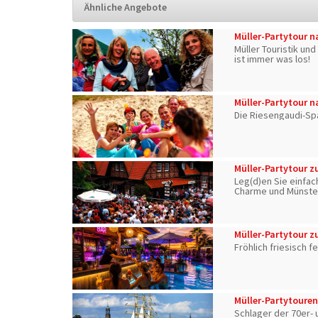
Ähnliche Angebote
Müller-Partytour n
Müller Touristik un
ist immer was los!
Müller-Partytour n
Die Riesengaudi-Sp
Müller-Partytour z
Leg(d)en Sie einfac
Charme und Münsterl
und Musikkneipen •
Müller-Partytour 
Fröhlich friesisch f
Müller-Partytoure
Schlager der 70er- 