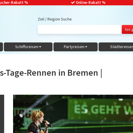
ucher-Rabatt
%
Online-Rabatt %
Ziel / Region Suche
Schiffsreisen
Partyreisen
Städtereise
s-Tage-Rennen in Bremen |
Previous