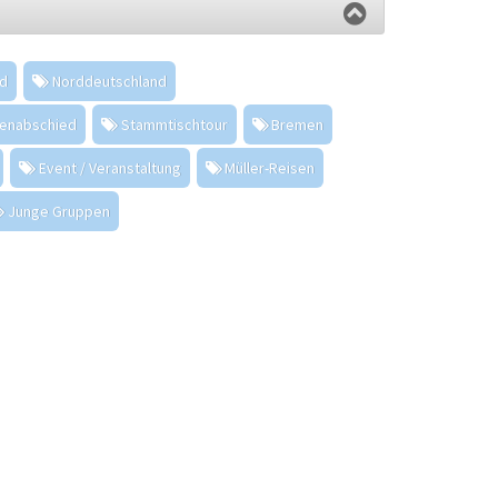
nd
Norddeutschland
lenabschied
Stammtischtour
Bremen
Event / Veranstaltung
Müller-Reisen
Junge Gruppen