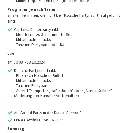
- Müller-Tipps zu den Highlights Ihrer Route
Programm je nach Termin
an allen Terminen, die nicht bei "Kölsche Partynacht" aufgeführt
sind
Captains Dinnerparty inkl.:
- Mediterranes Schlemmerbuffet
- Mitternachtssnacks
- Tanz mit Partyband oder DJ
oder
am 30.08. - 18.10.2024
Kölsche Partynacht inkl.:
- Rheinisch-Kölschem Buffet
- Mitternachtssnacks
- Tanz mit Partyband
- Auftritt Trompeter „HaPe Jonen” oder „Marita Köllner”
(Änderung der Künstler vorbehalten)
Am Abend Party in der Disco "Sunrise"
Freie Getränke von 17-3 Uhr
Sonntag