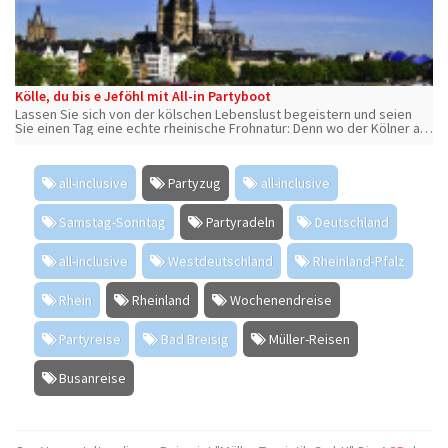
Kölle, du bis e Jeföhl mit All-in Partyboot
Lassen Sie sich von der kölschen Lebenslust begeistern und seien
Sie einen Tag eine echte rheinische Frohnatur: Denn wo der Kölner auf
einem Gebiet schon immer unübertroffener Meister ist, dann beim
Feiern!
all-inclusive
Partyzug
all-inclusive
Samstag-Sonntag
Partyradeln
Deutschland
all-inclusive
Westdeutschland
Rheinland-Pfalz
Rhein
Rheinland
Wochenendreise
Partyreise
Bad Breisig
Müller-Reisen
Busanreise