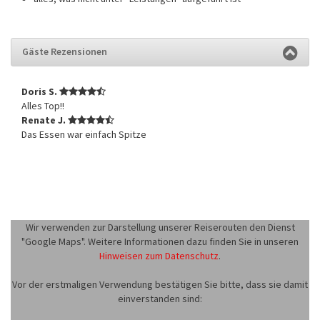
Gäste Rezensionen
Doris S.
Alles Top!!
Renate J.
Das Essen war einfach Spitze
Wir verwenden zur Darstellung unserer Reiserouten den Dienst
"Google Maps". Weitere Informationen dazu finden Sie in unseren
Hinweisen zum Datenschutz
.
Vor der erstmaligen Verwendung bestätigen Sie bitte, dass sie damit
einverstanden sind: