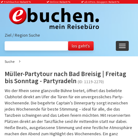
Frühbucher-Rabatt
%
Online-Rabatt %
ab 4 Pers. Gruppen-Rabatt %
Ziel / Region Suche
Navigati
ein-/aus
Suche
Müller-Partytour nach Bad Breisig | Freitag
bis Sonntag - Partyradeln
(ID: 1119-2270)
Wo der Rhein seine glanzvolle Bühne bietet, öffnet das beliebte
Clubhotel direkt am Ufer die Türen für ein unvergessliches Party-
Wochenende. Die begehrte Captain’s Dinnerparty sorgt inzwischen
jedes Wochenende für beste Stimmung – ideal für alle, die das
Tanzbein schwingen und das Leben feiern möchten. Mit reservierten
Plätzen direkt an der Tanzfläche seid ihr mittendrin statt nur dabei.
Heiße Beats, ausgelassene Stimmung und eine festliche Atmosphäre
machen den Abend zum Highlight des Wochenendes. Ein ganz