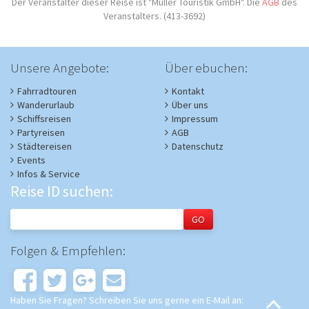
Der Veranstalter dieser Reise ist "Müller Touristik GmbH". Die
AGB
des
Veranstalters. (413-3692)
Unsere Angebote:
Über ebuchen:
Fahrradtouren
Kontakt
Wanderurlaub
Über uns
Schiffsreisen
Impressum
Partyreisen
AGB
Städtereisen
Datenschutz
Events
Infos & Service
Reise ID suchen:
Folgen & Empfehlen:
Haben Sie Fragen? Schreiben Sie uns gerne ein E-Mail an: