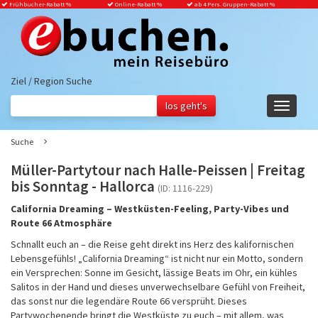
Frühbucher-Rabatt
%
Online-Rabatt %
ab 4 Pers. Gruppen-Rabatt %
Ziel / Region Suche
Navigati
ein-/aus
Suche
Müller-Partytour nach Halle-Peissen | Freitag
bis Sonntag - Hallorca
(ID: 1116-229)
California Dreaming – Westküsten-Feeling, Party-Vibes und
Route 66 Atmosphäre
Schnallt euch an – die Reise geht direkt ins Herz des kalifornischen
Lebensgefühls! „California Dreaming“ ist nicht nur ein Motto, sondern
ein Versprechen: Sonne im Gesicht, lässige Beats im Ohr, ein kühles
Salitos in der Hand und dieses unverwechselbare Gefühl von Freiheit,
das sonst nur die legendäre Route 66 versprüht. Dieses
Partywochenende bringt die Westküste zu euch – mit allem, was