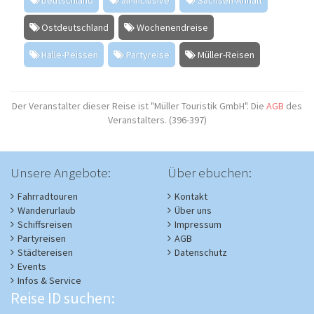
Ostdeutschland
Wochenendreise
Halle-Peissen
Partyreise
Müller-Reisen
Der Veranstalter dieser Reise ist "Müller Touristik GmbH". Die
AGB
des
Veranstalters. (396-397)
Unsere Angebote:
Über ebuchen:
Fahrradtouren
Kontakt
Wanderurlaub
Über uns
Schiffsreisen
Impressum
Partyreisen
AGB
Städtereisen
Datenschutz
Events
Infos & Service
Reise ID suchen: