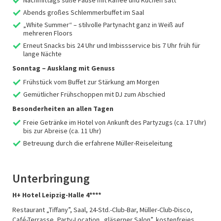
Nachmittags süße Pause mit Kaffee und Kuchen satt
Abends großes Schlemmerbuffet im Saal
„White Summer“ – stilvolle Partynacht ganz in Weiß auf
mehreren Floors
Erneut Snacks bis 24 Uhr und Imbissservice bis 7 Uhr früh für
lange Nächte
Sonntag – Ausklang mit Genuss
Frühstück vom Buffet zur Stärkung am Morgen
Gemütlicher Frühschoppen mit DJ zum Abschied
Besonderheiten an allen Tagen
Freie Getränke im Hotel von Ankunft des Partyzugs (ca. 17 Uhr)
bis zur Abreise (ca. 11 Uhr)
Betreuung durch die erfahrene Müller-Reiseleitung
Unterbringung
H+ Hotel Leipzig-Halle 4****
Restaurant „Tiffany”, Saal, 24-Std.-Club-Bar, Müller-Club-Disco,
Café-Terrasse, Party-Location „gläserner Salon”, kostenfreies