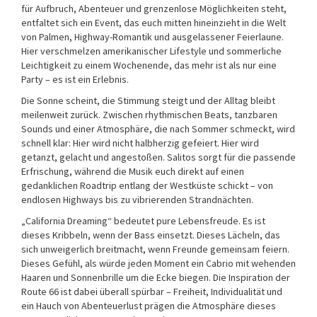
für Aufbruch, Abenteuer und grenzenlose Möglichkeiten steht,
entfaltet sich ein Event, das euch mitten hineinzieht in die Welt
von Palmen, Highway-Romantik und ausgelassener Feierlaune.
Hier verschmelzen amerikanischer Lifestyle und sommerliche
Leichtigkeit zu einem Wochenende, das mehr ist als nur eine
Party – es ist ein Erlebnis.
Die Sonne scheint, die Stimmung steigt und der Alltag bleibt
meilenweit zurück. Zwischen rhythmischen Beats, tanzbaren
Sounds und einer Atmosphäre, die nach Sommer schmeckt, wird
schnell klar: Hier wird nicht halbherzig gefeiert. Hier wird
getanzt, gelacht und angestoßen. Salitos sorgt für die passende
Erfrischung, während die Musik euch direkt auf einen
gedanklichen Roadtrip entlang der Westküste schickt – von
endlosen Highways bis zu vibrierenden Strandnächten.
„California Dreaming“ bedeutet pure Lebensfreude. Es ist
dieses Kribbeln, wenn der Bass einsetzt. Dieses Lächeln, das
sich unweigerlich breitmacht, wenn Freunde gemeinsam feiern.
Dieses Gefühl, als würde jeden Moment ein Cabrio mit wehenden
Haaren und Sonnenbrille um die Ecke biegen. Die Inspiration der
Route 66 ist dabei überall spürbar – Freiheit, Individualität und
ein Hauch von Abenteuerlust prägen die Atmosphäre dieses