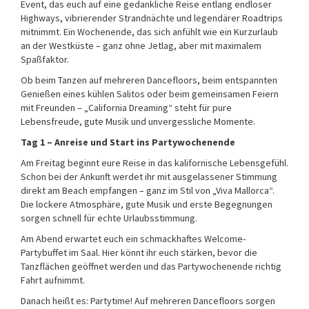
Event, das euch auf eine gedankliche Reise entlang endloser
Highways, vibrierender Strandnächte und legendärer Roadtrips
mitnimmt. Ein Wochenende, das sich anfühlt wie ein Kurzurlaub
an der Westküste – ganz ohne Jetlag, aber mit maximalem
Spaßfaktor.
Ob beim Tanzen auf mehreren Dancefloors, beim entspannten
Genießen eines kühlen Salitos oder beim gemeinsamen Feiern
mit Freunden – „California Dreaming“ steht für pure
Lebensfreude, gute Musik und unvergessliche Momente.
Tag 1 – Anreise und Start ins Partywochenende
Am Freitag beginnt eure Reise in das kalifornische Lebensgefühl.
Schon bei der Ankunft werdet ihr mit ausgelassener Stimmung
direkt am Beach empfangen – ganz im Stil von „Viva Mallorca“.
Die lockere Atmosphäre, gute Musik und erste Begegnungen
sorgen schnell für echte Urlaubsstimmung.
Am Abend erwartet euch ein schmackhaftes Welcome-
Partybuffet im Saal. Hier könnt ihr euch stärken, bevor die
Tanzflächen geöffnet werden und das Partywochenende richtig
Fahrt aufnimmt.
Danach heißt es: Partytime! Auf mehreren Dancefloors sorgen