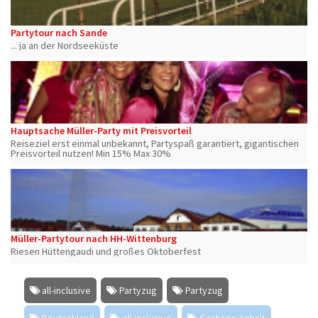
Partytour nach Sande
... ja an der Nordseeküste
Hauptsache Müller-Party mit Preisvorteil
Reiseziel erst einmal unbekannt, Partyspaß garantiert, gigantischen
Preisvorteil nutzen! Min 15% Max 30%
Müller-Partytour nach HH-Wittenburg
Riesen Hüttengaudi und großes Oktoberfest
all-inclusive
Partyzug
Partyzug
Deutschland
all-inclusive
Sachsen-Anhalt