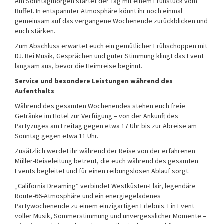
Am Sonntagmorgen startet der Tag mit einem Frühstück vom
Buffet. In entspannter Atmosphäre könnt ihr noch einmal
gemeinsam auf das vergangene Wochenende zurückblicken und
euch stärken.
Zum Abschluss erwartet euch ein gemütlicher Frühschoppen mit
DJ. Bei Musik, Gesprächen und guter Stimmung klingt das Event
langsam aus, bevor die Heimreise beginnt.
Service und besondere Leistungen während des
Aufenthalts
Während des gesamten Wochenendes stehen euch freie
Getränke im Hotel zur Verfügung – von der Ankunft des
Partyzuges am Freitag gegen etwa 17 Uhr bis zur Abreise am
Sonntag gegen etwa 11 Uhr.
Zusätzlich werdet ihr während der Reise von der erfahrenen
Müller-Reiseleitung betreut, die euch während des gesamten
Events begleitet und für einen reibungslosen Ablauf sorgt.
„California Dreaming“ verbindet Westküsten-Flair, legendäre
Route-66-Atmosphäre und ein energiegeladenes
Partywochenende zu einem einzigartigen Erlebnis. Ein Event
voller Musik, Sommerstimmung und unvergesslicher Momente –