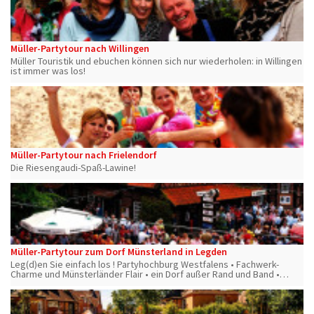
Müller-Partytour nach Willingen
Müller Touristik und ebuchen können sich nur wiederholen: in Willingen
ist immer was los!
Müller-Partytour nach Frielendorf
Die Riesengaudi-Spaß-Lawine!
Müller-Partytour zum Dorf Münsterland in Legden
Leg(d)en Sie einfach los ! Partyhochburg Westfalens • Fachwerk-
Charme und Münsterländer Flair • ein Dorf außer Rand und Band •
Disco und Musikkneipen • die besten Stimmungskünstler und Motto-
Partys