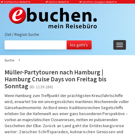
Frühbucher-Rabatt
%
Online-Rabatt %
ab 4 Pers. Gruppen-Rabatt %
Ziel / Region Suche
Navigati
ein-/aus
Suche
Müller-Partytouren nach Hamburg |
Hamburg Cruise Days von Freitag bis
Sonntag
(ID: 1139-286)
Wenn Hamburg zum Treffpunkt der prächtigsten Kreuzfahrtschiffe
wird, erwartet Sie ein unvergessliches maritimes Wochenende voller
Gänsehautmomente. An Bord eines traditionsreichen Segelschiffs
erleben Sie die Hafenwelt aus einer ganz besonderen Perspektive –
vorbei an majestätischen Ozeanriesen, mitten im pulsierenden
Geschehen der Elbe.
Zurück an Land geht die Entdeckungsreise
weiter: Zwischen Schiffsparaden, kulinarischen Genüssen und