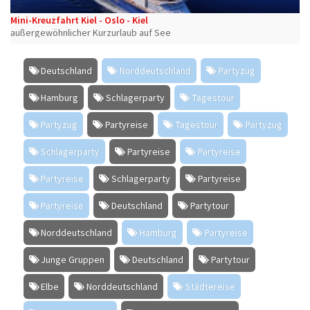
Mini-Kreuzfahrt Kiel - Oslo - Kiel
außergewöhnlicher Kurzurlaub auf See
Deutschland
Norddeutschland
Partyzug
Hamburg
Schlagerparty
Tagestour
Partyzug
Partyreise
Tagestour
Partyzug
Schlagerparty
Partyreise
Partyreise
Partyreise
Schlagerparty
Partyreise
Partyreise
Deutschland
Partytour
Norddeutschland
Hamburg
Partyreise
Junge Gruppen
Deutschland
Partytour
Elbe
Norddeutschland
Städtereise