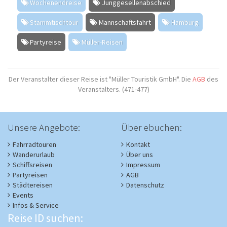
Wochenendreise
Junggesellenabschied
Stammtischtour
Mannschaftsfahrt
Hamburg
Partyreise
Müller-Reisen
Der Veranstalter dieser Reise ist "Müller Touristik GmbH". Die
AGB
des
Veranstalters. (471-477)
Unsere Angebote:
Über ebuchen:
Fahrradtouren
Kontakt
Wanderurlaub
Über uns
Schiffsreisen
Impressum
Partyreisen
AGB
Städtereisen
Datenschutz
Events
Infos & Service
Reise ID suchen: