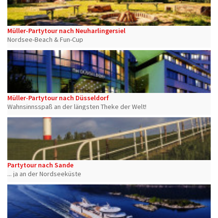
Müller-Partytour nach Neuharlingersiel
Nordsee-Beach & Fun-Cup
Müller-Partytour nach Düsseldorf
Wahnsinnsspaß an der längsten Theke der Welt!
Partytour nach Sande
... ja an der Nordseeküste