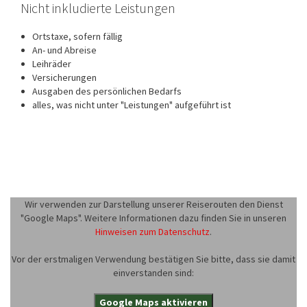
Nicht inkludierte Leistungen
Ortstaxe, sofern fällig
An- und Abreise
Leihräder
Versicherungen
Ausgaben des persönlichen Bedarfs
alles, was nicht unter "Leistungen" aufgeführt ist
Wir verwenden zur Darstellung unserer Reiserouten den Dienst
"Google Maps". Weitere Informationen dazu finden Sie in unseren
Hinweisen zum Datenschutz
.
Vor der erstmaligen Verwendung bestätigen Sie bitte, dass sie damit
einverstanden sind:
Google Maps aktivieren