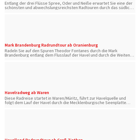
Entlang der drei Flüsse Spree, Oder und Neiße erwartet Sie eine der
schönsten und abwechslungsreichsten Radtouren durch das südliche
Brandenburg und Nordsachsen
Mark Brandenburg Radrundtour ab Oranienburg
Radeln Sie auf den Spuren Theodor Fontanes durch die Mark
Brandenburg entlang dem Flusslauf der Havel und durch die Weiten
des Havellandes über Potsdam und Berlin.
Havelradweg ab Waren
Diese Radreise startet in Waren/Müritz, führt zur Havelquelle und
folgt dem Lauf der Havel durch die Mecklenburgische Seenplatte
nach Berlin und Potsdam und wahlweise wieder zurück nach Waren
über Havelberg.
Havelland Radrundtour ab Groß Ziethen