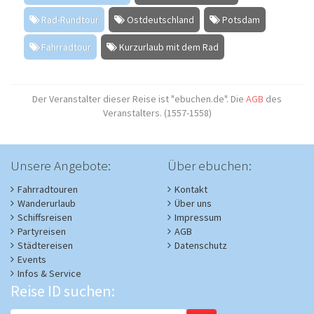
Rad-Rundtour
Ostdeutschland
Potsdam
Fahrradtour
Kurzurlaub mit dem Rad
Der Veranstalter dieser Reise ist "ebuchen.de". Die
AGB
des
Veranstalters. (1557-1558)
Unsere Angebote:
Über ebuchen:
Fahrradtouren
Kontakt
Wanderurlaub
Über uns
Schiffsreisen
Impressum
Partyreisen
AGB
Städtereisen
Datenschutz
Events
Infos & Service
Reise ID suchen: