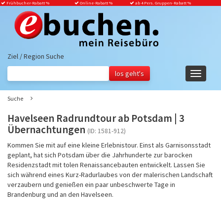
Frühbucher-Rabatt
%
Online-Rabatt %
ab 4 Pers. Gruppen-Rabatt %
Ziel / Region Suche
Navigati
ein-/aus
Suche
Havelseen Radrundtour ab Potsdam | 3
Übernachtungen
(ID: 1581-912)
Kommen Sie mit auf eine kleine Erlebnistour. Einst als Garnisonsstadt
geplant, hat sich Potsdam über die Jahrhunderte zur barocken
Residenzstadt mit tolen Renaissancebauten entwickelt. Lassen Sie
sich während eines Kurz-Radurlaubes von der malerischen Landschaft
verzaubern und genießen ein paar unbeschwerte Tage in
Brandenburg und an den Havelseen.