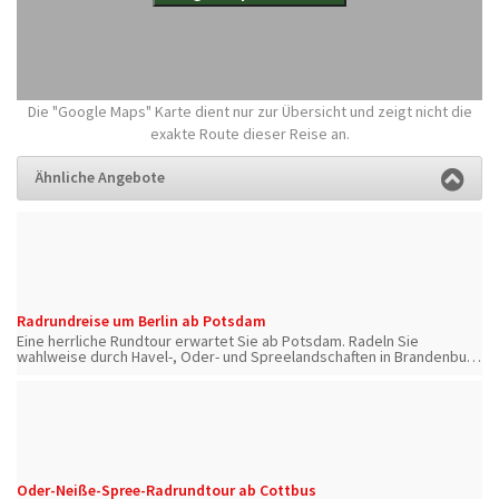
Die "Google Maps" Karte dient nur zur Übersicht und zeigt nicht die
exakte Route dieser Reise an.
Ähnliche Angebote
Radrundreise um Berlin ab Potsdam
Eine herrliche Rundtour erwartet Sie ab Potsdam. Radeln Sie
wahlweise durch Havel-, Oder- und Spreelandschaften in Brandenburg
oder entlang der ehemaligen Berlinermauer direkt durch die
Hauptstadt.
Oder-Neiße-Spree-Radrundtour ab Cottbus