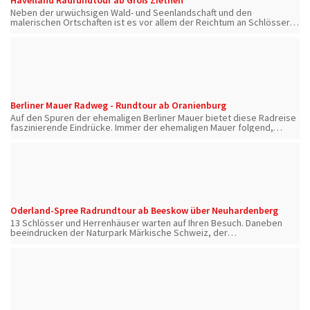
Neben der urwüchsigen Wald- und Seenlandschaft und den
malerischen Ortschaften ist es vor allem der Reichtum an Schlössern
und Gärten, der diese Radtour zu einem unvergesslichen Erlebnis
werden lässt.
Berliner Mauer Radweg - Rundtour ab Oranienburg
Auf den Spuren der ehemaligen Berliner Mauer bietet diese Radreise
faszinierende Eindrücke. Immer der ehemaligen Mauer folgend,
radeln Sie am Brandenburger Tor weiter zum Checkpoint Charlie und
dann nach Kreuzberg.
Oderland-Spree Radrundtour ab Beeskow über Neuhardenberg
13 Schlösser und Herrenhäuser warten auf Ihren Besuch. Daneben
beeindrucken der Naturpark Märkische Schweiz, der
Scharmützelsee, das Schlaubetal und das Oderbruch. Erleben Sie
Brandenburg von seiner schönsten Seite