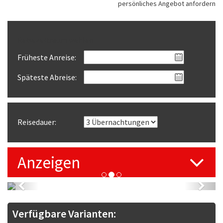
persönliches Angebot anfordern
Reisezeitraum wählen
Früheste Anreise:
Späteste Abreise:
Reisedauer:
Anzeigen
Previous
Next
© Mecklenburger Radtour
Verfügbare Varianten: