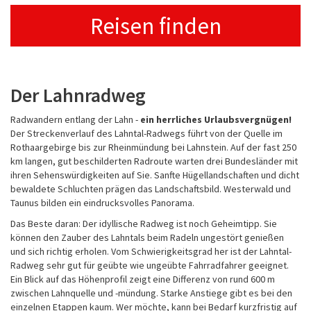
Reisen finden
Der Lahnradweg
Radwandern entlang der Lahn -
ein herrliches Urlaubsvergnügen!
Der Streckenverlauf des Lahntal-Radwegs führt von der Quelle im
Rothaargebirge bis zur Rheinmündung bei Lahnstein. Auf der fast 250
km langen, gut beschilderten Radroute warten drei Bundesländer mit
ihren Sehenswürdigkeiten auf Sie. Sanfte Hügellandschaften und dicht
bewaldete Schluchten prägen das Landschaftsbild. Westerwald und
Taunus bilden ein eindrucksvolles Panorama.
Das Beste daran: Der idyllische Radweg ist noch Geheimtipp. Sie
können den Zauber des Lahntals beim Radeln ungestört genießen
und sich richtig erholen. Vom Schwierigkeitsgrad her ist der Lahntal-
Radweg sehr gut für geübte wie ungeübte Fahrradfahrer geeignet.
Ein Blick auf das Höhenprofil zeigt eine Differenz von rund 600 m
zwischen Lahnquelle und -mündung. Starke Anstiege gibt es bei den
einzelnen Etappen kaum. Wer möchte, kann bei Bedarf kurzfristig auf