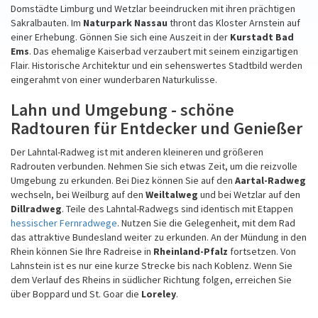
Domstädte Limburg und Wetzlar beeindrucken mit ihren prächtigen
Sakralbauten. Im
Naturpark Nassau
thront das Kloster Arnstein auf
einer Erhebung. Gönnen Sie sich eine Auszeit in der
Kurstadt Bad
Ems
. Das ehemalige Kaiserbad verzaubert mit seinem einzigartigen
Flair. Historische Architektur und ein sehenswertes Stadtbild werden
eingerahmt von einer wunderbaren Naturkulisse.
Lahn und Umgebung - schöne
Radtouren für Entdecker und Genießer
Der Lahntal-Radweg ist mit anderen kleineren und größeren
Radrouten verbunden. Nehmen Sie sich etwas Zeit, um die reizvolle
Umgebung zu erkunden. Bei Diez können Sie auf den
Aartal-Radweg
wechseln, bei Weilburg auf den
Weiltalweg
und bei Wetzlar auf den
Dillradweg
. Teile des Lahntal-Radwegs sind identisch mit Etappen
hessischer Fernradwege
. Nutzen Sie die Gelegenheit, mit dem Rad
das attraktive Bundesland weiter zu erkunden. An der Mündung in den
Rhein können Sie Ihre Radreise in
Rheinland-Pfalz
fortsetzen. Von
Lahnstein ist es nur eine kurze Strecke bis nach Koblenz. Wenn Sie
dem Verlauf des Rheins in südlicher Richtung folgen, erreichen Sie
über Boppard und St. Goar die
Loreley
.