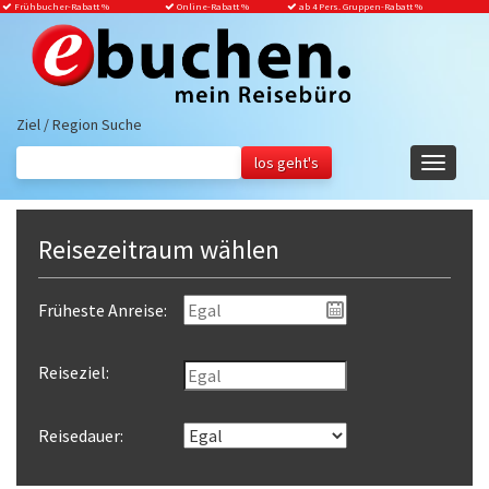
Frühbucher-Rabatt
%
Online-Rabatt %
ab 4 Pers. Gruppen-Rabatt %
Ziel / Region Suche
Navigati
ein-/aus
Reisezeitraum wählen
Früheste Anreise:
Reiseziel:
Reisedauer: