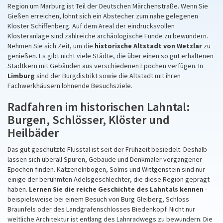
Region um Marburg ist Teil der Deutschen Märchenstraße. Wenn Sie
Gießen erreichen, lohnt sich ein Abstecher zum nahe gelegenen
Kloster Schiffenberg. Auf dem Areal der eindrucksvollen
Klosteranlage sind zahlreiche archäologische Funde zu bewundern.
Nehmen Sie sich Zeit, um die
historische Altstadt von Wetzlar
zu
genießen. Es gibt nicht viele Städte, die über einen so gut erhaltenen
Stadtkern mit Gebäuden aus verschiedenen Epochen verfügen. In
Limburg
sind der Burgdistrikt sowie die Altstadt mit ihren
Fachwerkhäusern lohnende Besuchsziele.
Radfahren im historischen Lahntal:
Burgen, Schlösser, Klöster und
Heilbäder
Das gut geschützte Flusstal ist seit der Frühzeit besiedelt. Deshalb
lassen sich überall Spuren, Gebäude und Denkmäler vergangener
Epochen finden. Katzenelnbogen, Solms und Wittgenstein sind nur
einige der berühmten Adelsgeschlechter, die diese Region geprägt
haben.
Lernen Sie die reiche Geschichte des Lahntals kennen
-
beispielsweise bei einem Besuch von Burg Gleiberg, Schloss
Braunfels oder des Landgrafenschlosses Biedenkopf. Nicht nur
weltliche Architektur ist entlang des Lahnradwegs zu bewundern. Die