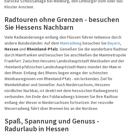
barocke Schlossanlage bei Weilburg, den Limburger Dom oder das
Kloster Arnstein.
Radtouren ohne Grenzen - besuchen
Sie Hessens Nachbarn
Viele Radwanderwege entlang den Flüssen führen teilweise durch
andere Bundesländer. Auf dem
Mainradweg
besuchen Sie
Bayern
,
Hessen
und
Rheinland-Pfalz
. Genießen Sie die wunderbare Radtour
durch Mainfranken und besuchen Sie anschließen die Mainmetropole
Frankfurt. Zwischen Hessens Landeshauptstadt Wiesbaden und der
rheinland-pfälzischen Landeshauptstadt Mainz mündet der Main in
den Rhein. Entlang des Rheins liegen einige der schönsten
Weinbauregionen von Rheinland-Pfalz - ein lockendes Ziel für
Weinliebhaber und Genießer. Auch Niedersachsen, Hessens
nördlicher Nachbar, ist direkt mit dem hessischen Radwegenetz
verbunden. Am Ende des Fuldaradwegs können Sie Ihre Radtour
entlang der Weser in Niedersachsen fortsetzen. Der reizvolle
Weserradweg führt über Bremen bis an die Nordsee.
Spaß, Spannung und Genuss -
Radurlaub in Hessen