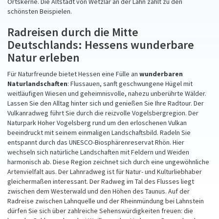
Ortskerne. Die Altstadt von Wetzlar an der Lahn zählt zu den
schönsten Beispielen.
Radreisen durch die Mitte
Deutschlands: Hessens wunderbare
Natur erleben
Für Naturfreunde bietet Hessen eine Fülle an
wunderbaren
Naturlandschaften
: Flussauen, sanft geschwungene Hügel mit
weitläufigen Wiesen und geheimnisvolle, nahezu unberührte Wälder.
Lassen Sie den Alltag hinter sich und genießen Sie Ihre Radtour. Der
Vulkanradweg führt Sie durch die reizvolle Vogelsbergregion. Der
Naturpark Hoher Vogelsberg rund um den erloschenen Vulkan
beeindruckt mit seinem einmaligen Landschaftsbild. Radeln Sie
entspannt durch das UNESCO-Biosphärenreservat Rhön. Hier
wechseln sich natürliche Landschaften mit Feldern und Weiden
harmonisch ab. Diese Region zeichnet sich durch eine ungewöhnliche
Artenvielfalt aus. Der Lahnradweg ist für Natur- und Kulturliebhaber
gleichermaßen interessant. Der Radweg im Tal des Flusses liegt
zwischen dem Westerwald und den Höhen des Taunus. Auf der
Radreise zwischen Lahnquelle und der Rheinmündung bei Lahnstein
dürfen Sie sich über zahlreiche Sehenswürdigkeiten freuen: die