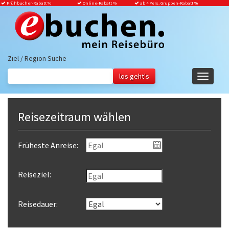
Frühbucher-Rabatt
%
Online-Rabatt %
ab 4 Pers. Gruppen-Rabatt %
Ziel / Region Suche
Navigati
ein-/aus
Reisezeitraum wählen
Früheste Anreise:
Reiseziel:
Reisedauer: