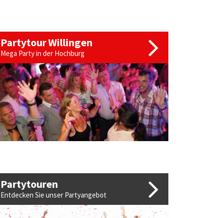
Partytour Willingen
Mega Party in der Hochburg
Partytouren
Entdecken Sie unser Partyangebot