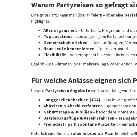
Warum Partyreisen so gefragt si
Eine gute Party kann man überall feiern – aber eine
perfe
Highlights.
Alles organisiert
– Unterkunft, Programm und oft 
Top Locations
– von angesagten Partyhochburgen
Gemeinschaft erleben
– ideal für Gruppen, Vere
Neue Leute kennenlernen
– feiern verbindet
Flexibilität
– von entspannt bis eskalativ ist alles
Egal ob kurz & intensiv oder mehrere Tage voller Action:
P
Für welche Anlässe eignen sich 
Unsere
Partyreisen Angebote
sind so vielfältig wie Ihr
Junggesellenabschied (JGA)
– das letzte große
Abireisen & Abschlussfahrten
– gemeinsam den 
Geburtstage & Jubiläen
– besondere Momente u
Betriebsausflüge & Vereinsfahrten
– Teamgeist
Freundestrips & spontane Auszeiten
– einfach 
Natürlich sind Sie auch
alleine oder als Paar
herzlich wil