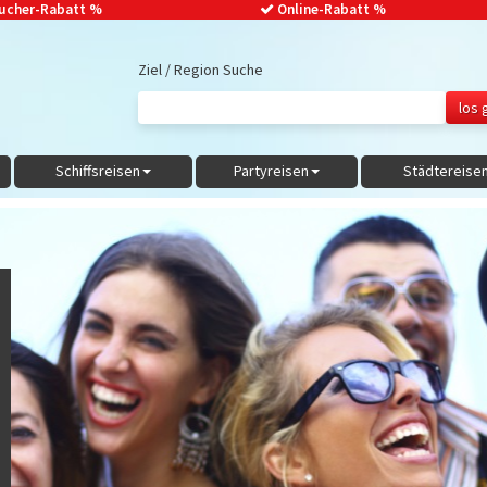
ucher-Rabatt
%
Online-Rabatt %
Ziel / Region Suche
Schiffsreisen
Partyreisen
Städtereise