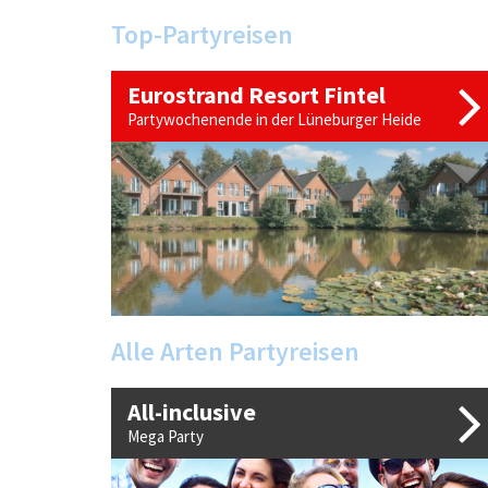
Top-Partyreisen
Eurostrand Resort Fintel
Partywochenende in der Lüneburger Heide
Alle Arten Partyreisen
All-inclusive
Mega Party