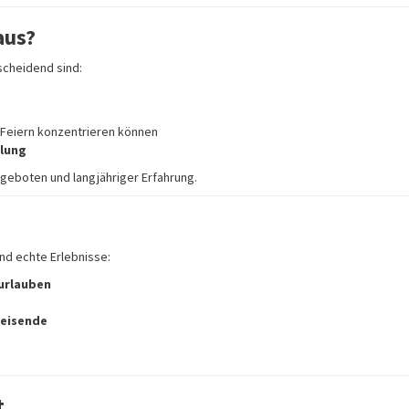
aus?
tscheidend sind:
s Feiern konzentrieren können
olung
ngeboten und langjähriger Erfahrung.
und echte Erlebnisse:
urlauben
reisende
t