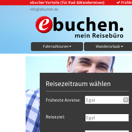
ebucher Vorteile (für Rad-&Wanderreisen)
Frühb
info@ebuchen.de
Fahrradtouren
Wanderurlaub
Reisezeitraum wählen
Früheste Anreise:
Reiseziel: