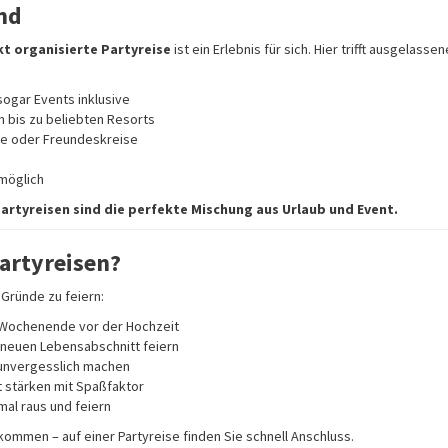
nd
kt organisierte Partyreise
ist ein Erlebnis für sich. Hier trifft ausgela
sogar Events inklusive
 bis zu beliebten Resorts
ine oder Freundeskreise
 möglich
artyreisen sind die perfekte Mischung aus Urlaub und Event.
Partyreisen?
e Gründe zu feiern:
 Wochenende vor der Hochzeit
neuen Lebensabschnitt feiern
nvergesslich machen
 stärken mit Spaßfaktor
mal raus und feiern
lkommen – auf einer Partyreise finden Sie schnell Anschluss.