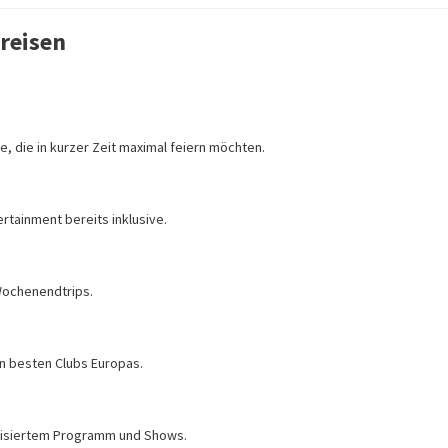
yreisen
:
le, die in kurzer Zeit maximal feiern möchten.
rtainment bereits inklusive.
 Wochenendtrips.
n besten Clubs Europas.
anisiertem Programm und Shows.