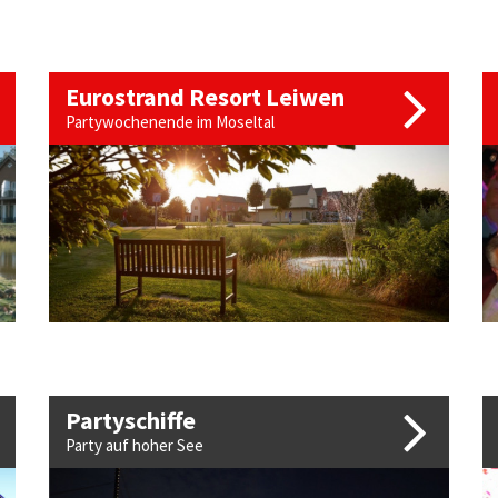
Eurostrand Resort Leiwen
Partywochenende im Moseltal
Partyschiffe
Party auf hoher See