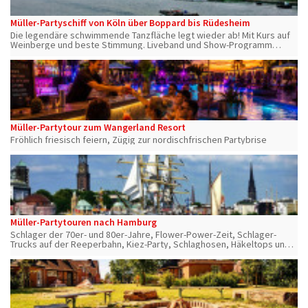
Müller-Partyschiff von Köln über Boppard bis Rüdesheim
Die legendäre schwimmende Tanzfläche legt wieder ab! Mit Kurs auf
Weinberge und beste Stimmung. Liveband und Show-Programm
übernehmen das Nachtleben an Bord.
Müller-Partytour zum Wangerland Resort
Fröhlich friesisch feiern, Zügig zur nordischfrischen Partybrise
Müller-Partytouren nach Hamburg
Schlager der 70er- und 80er-Jahre, Flower-Power-Zeit, Schlager-
Trucks auf der Reeperbahn, Kiez-Party, Schlaghosen, Häkeltops und
Prilblumen und Livekünstler. Hossa!