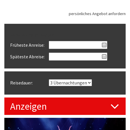
persönliches Angebot anfordern
Reisezeitraum wählen
Früheste Anreise:
Späteste Abreise:
Reisedauer:
Anzeigen
Previous
Next