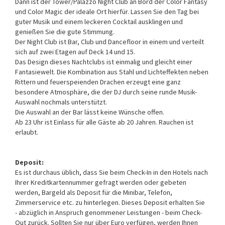
Dann ist der Tower/Palazzo Night Club an Bord der Color Fantasy
und Color Magic der ideale Ort hierfür. Lassen Sie den Tag bei
guter Musik und einem leckeren Cocktail ausklingen und
genießen Sie die gute Stimmung.
Der Night Club ist Bar, Club und Dancefloor in einem und verteilt
sich auf zwei Etagen auf Deck 14 und 15.
Das Design dieses Nachtclubs ist einmalig und gleicht einer
Fantasiewelt. Die Kombination aus Stahl und Lichteffekten neben
Rittern und feuerspeienden Drachen erzeugt eine ganz
besondere Atmosphäre, die der DJ durch seine runde Musik-
Auswahl nochmals unterstützt.
Die Auswahl an der Bar lässt keine Wünsche offen.
Ab 23 Uhr ist Einlass für alle Gäste ab 20 Jahren. Rauchen ist
erlaubt.
Deposit:
Es ist durchaus üblich, dass Sie beim Check-In in den Hotels nach
Ihrer Kreditkartennummer gefragt werden oder gebeten
werden, Bargeld als Deposit für die Minibar, Telefon,
Zimmerservice etc. zu hinterlegen. Dieses Deposit erhalten Sie
- abzüglich in Anspruch genommener Leistungen - beim Check-
Out zurück. Sollten Sie nur über Euro verfügen, werden Ihnen