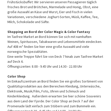
Frühstücksbuffet: Wir servieren unseren Passagieren täglich
frisches Brot und Brötchen, Marmelade und Honig, Obst, eine
große Auswahl an Käse und Wurst, Eier und Fisch in vielen
Variationen, verschiedene Joghurt-Sorten, Müsli, Kaffee, Tee,
Milch, Schokolade und Säfte.
Shopping an Bord der Color Magic & Color Fantasy
Im Taxfree Market an Bord können Sie sich mit namhaften
Weinen, Spirituosen, Tabakwaren und Lebensmitteln eindecken.
Auf 408 m² finden Sie hier eine große Auswahl und viele
norwegische Spezialitäten.
Eine weite Treppe führt Sie von Deck 7 hinab zum Taxfree Market
auf Deck 6.
Öffnungszeiten: 8.00 - 9.45 Uhr und 14.30 - 22.00 Uhr
Color Shop
Im Einkaufszentrum an Bord finden Sie ein großes Sortiment von
Qualitätsprodukten aus den Bereichen Kleidung, Unterwäsche,
Elektronik, Musik/Film, Foto, Uhren und Schmuck und
Kinderkleidung. Außerdem erwarten Sie hier schöne Souvenirs
aus dem Land der Fjorde. Der Color Shop an Deck 7 auf der
Promenade lädt einfach zum Stöbern und zum Bummeln ein.
Öffnungszeiten:8.30 - 9.45 Uhr und 14.00 - 24.00 Uhr