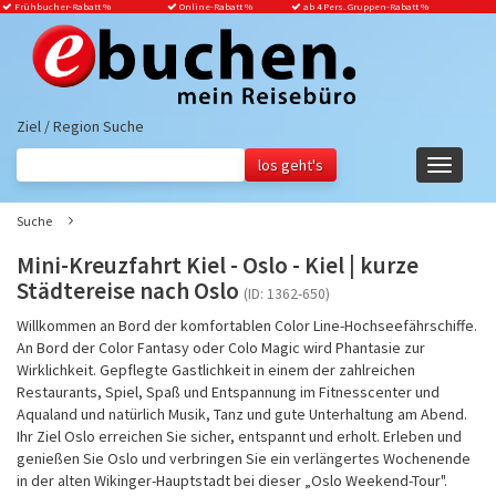
Frühbucher-Rabatt
%
Online-Rabatt %
ab 4 Pers. Gruppen-Rabatt %
Ziel / Region Suche
Navigati
ein-/aus
Suche
Mini-Kreuzfahrt Kiel - Oslo - Kiel | kurze
Städtereise nach Oslo
(ID: 1362-650)
Willkommen an Bord der komfortablen Color Line-Hochseefährschiffe.
An Bord der Color Fantasy oder Colo Magic wird Phantasie zur
Wirklichkeit. Gepflegte Gastlichkeit in einem der zahlreichen
Restaurants, Spiel, Spaß und Entspannung im Fitnesscenter und
Aqualand und natürlich Musik, Tanz und gute Unterhaltung am Abend.
Ihr Ziel Oslo erreichen Sie sicher, entspannt und erholt. Erleben und
genießen Sie Oslo und verbringen Sie ein verlängertes Wochenende
in der alten Wikinger-Hauptstadt bei dieser „Oslo Weekend-Tour".