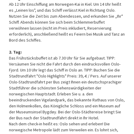
Ab 12 Uhr Einschiffung am Norwegen-Kai in Kiel. Um 14 Uhr heißt
es „Leinen los", und das Schiff verlässt Kiel in Richtung Oslo.
Nutzen Sie die Zeit bis zum Abendessen, und erkunden Sie „Ihr"
Schiff. Abends können Sie sich beim Schlemmerbuffet
verwöhnen lassen (nicht im Preis inkludiert, Reservierung
erforderlich), anschließend heißt es Feiern bei Musik und Tanz an
Bord des Schiffes.
2. Tag:
Das Frühstücksbuffet ist ab 7.30 Uhr für Sie aufgebaut. TIPP:
Versäumen Sie nicht die Fahrt durch den eindrucksvollen Oslo-
Fjord. Um 10 Uhr legt das Schiff in Oslo an. TIPP: Buchen Sie die
Stadtrundfahrt "Oslo Highlights" Preis: 39,-€ / Pers. Auf unserer
Oslo-Stadtrundfahrt per Bus zeigt Ihnen ein deutschsprachiger
Stadtführer die schönsten Sehenswürdigkeiten der
norwegischen Hauptstadt. Erleben Sie u. a. den
beeindruckenden Vigelandpark, das bekannte Rathaus von Oslo,
den Holmenkollen, das Königliche Schloss und ein Museum auf
der Museumsinsel Bygdøy. Bei der Oslo-Städtereise bringt Sie
der Bus nach der Stadtrundfahrt direkt in Ihr Hotel.
Nach dem check-in heißt es: Oslo sehen und erleben! Die
norwegische Metropole lädt zum Verweilen ein. Es lohnt sich,