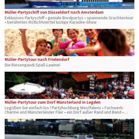
Müller-Partyschiff von Düsseldorf nach Amsterdam
Exklusives Partyschiff • geniale Bordpartys • spannende Grachtentour
• berühmtes Rotlichtviertel lustige Karaoke-Show
Müller-Partytour nach Frielendorf
Die Riesengaudi-Spaß-Lawine!
Müller-Partytour zum Dorf Münsterland in Legden
Leg(d)en Sie einfach los ! Partyhochburg Westfalens • Fachwerk-
Charme und Münsterländer Flair • ein Dorf außer Rand und Band •
Disco und Musikkneipen • die besten Stimmungskünstler und Motto-
Partys