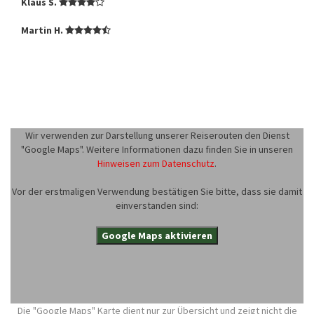
Klaus S.
Martin H.
Wir verwenden zur Darstellung unserer Reiserouten den Dienst
"Google Maps". Weitere Informationen dazu finden Sie in unseren
Hinweisen zum Datenschutz
.
Vor der erstmaligen Verwendung bestätigen Sie bitte, dass sie damit
einverstanden sind:
Google Maps aktivieren
Die "Google Maps" Karte dient nur zur Übersicht und zeigt nicht die