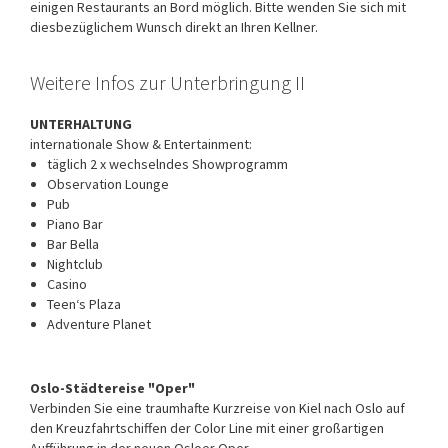
einigen Restaurants an Bord möglich. Bitte wenden Sie sich mit
diesbezüglichem Wunsch direkt an Ihren Kellner.
Weitere Infos zur Unterbringung II
UNTERHALTUNG
internationale Show & Entertainment:
täglich 2 x wechselndes Showprogramm
Observation Lounge
Pub
Piano Bar
Bar Bella
Nightclub
Casino
Teen‘s Plaza
Adventure Planet
Oslo-Städtereise "Oper"
Verbinden Sie eine traumhafte Kurzreise von Kiel nach Oslo auf
den Kreuzfahrtschiffen der Color Line mit einer großartigen
Aufführung in der neuen Osloer Oper.