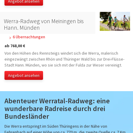
Angebot ansehen
Werra-Radweg von Meiningen bis
Hann. Münden
6 Übernachtungen
ab 768,00 €
Von den Höhen des Rennsteigs windet sich die Werra, malerisch
eingezwängt zwischen Rhön und Thüringer Wald bis zur Drei-Flüsse-
Stadt Hann. Münden, wo sie sich mit der Fulda zur Weser vereinigt.
Angebot ansehen
Abenteuer Werratal-Radweg: eine
wunderbare Radreise durch drei
Bundesländer
Die Werra entspringt im Süden Thüringens in der Nähe von
Fehrenbach auf einer Höhe von ca. 770 m, die zweite Quelle ca. 7 Km