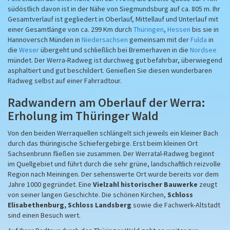
südöstlich davon ist in der Nähe von Siegmundsburg auf ca. 805 m. Ihr
Gesamtverlauf ist gegliedert in Oberlauf, Mittellauf und Unterlauf mit
einer Gesamtlänge von ca. 299 Km durch
Thüringen
,
Hessen
bis sie in
Hannoversch Münden in
Niedersachsen
gemeinsam mit der
Fulda
in
die
Weser
übergeht und schließlich bei Bremerhaven in die
Nordsee
mündet. Der Werra-Radweg ist durchweg gut befahrbar, überwiegend
asphaltiert und gut beschildert. Genießen Sie diesen wunderbaren
Radweg selbst auf einer Fahrradtour.
Radwandern am Oberlauf der Werra:
Erholung im Thüringer Wald
Von den beiden Werraquellen schlängelt sich jeweils ein kleiner Bach
durch das thüringische Schiefergebirge. Erst beim kleinen Ort
Sachsenbrunn fließen sie zusammen. Der Werratal-Radweg beginnt
im Quellgebiet und führt durch die sehr grüne, landschaftlich reizvolle
Region nach Meiningen. Der sehenswerte Ort wurde bereits vor dem
Jahre 1000 gegründet. Eine
Vielzahl historischer Bauwerke
zeugt
von seiner langen Geschichte. Die schönen Kirchen,
Schloss
Elisabethenburg, Schloss Landsberg
sowie die Fachwerk-Altstadt
sind einen Besuch wert.