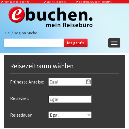
Frühbucher-Rabatt
%
Online-Rabatt %
ab 4 Pers. Gruppen-Rabatt %
Ziel / Region Suche
Navigati
ein-/aus
Reisezeitraum wählen
Früheste Anreise:
Reiseziel:
Reisedauer: