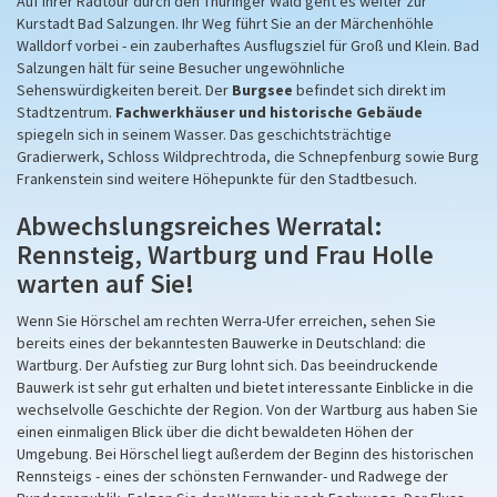
Auf Ihrer Radtour durch den Thüringer Wald geht es weiter zur
Kurstadt Bad Salzungen. Ihr Weg führt Sie an der Märchenhöhle
Walldorf vorbei - ein zauberhaftes Ausflugsziel für Groß und Klein. Bad
Salzungen hält für seine Besucher ungewöhnliche
Sehenswürdigkeiten bereit. Der
Burgsee
befindet sich direkt im
Stadtzentrum.
Fachwerkhäuser und historische Gebäude
spiegeln sich in seinem Wasser. Das geschichtsträchtige
Gradierwerk, Schloss Wildprechtroda, die Schnepfenburg sowie Burg
Frankenstein sind weitere Höhepunkte für den Stadtbesuch.
Abwechslungsreiches Werratal:
Rennsteig, Wartburg und Frau Holle
warten auf Sie!
Wenn Sie Hörschel am rechten Werra-Ufer erreichen, sehen Sie
bereits eines der bekanntesten Bauwerke in Deutschland: die
Wartburg. Der Aufstieg zur Burg lohnt sich. Das beeindruckende
Bauwerk ist sehr gut erhalten und bietet interessante Einblicke in die
wechselvolle Geschichte der Region. Von der Wartburg aus haben Sie
einen einmaligen Blick über die dicht bewaldeten Höhen der
Umgebung. Bei Hörschel liegt außerdem der Beginn des historischen
Rennsteigs - eines der schönsten Fernwander- und Radwege der