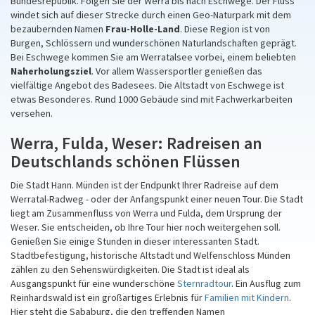
Bundesrepublik. Folgen Sie der Werra bis nach Eschwege. Der Fluss
windet sich auf dieser Strecke durch einen Geo-Naturpark mit dem
bezaubernden Namen
Frau-Holle-Land
. Diese Region ist von
Burgen, Schlössern und wunderschönen Naturlandschaften geprägt.
Bei Eschwege kommen Sie am Werratalsee vorbei, einem beliebten
Naherholungsziel
. Vor allem Wassersportler genießen das
vielfältige Angebot des Badesees. Die Altstadt von Eschwege ist
etwas Besonderes. Rund 1000 Gebäude sind mit Fachwerkarbeiten
versehen.
Werra, Fulda, Weser: Radreisen an
Deutschlands schönen Flüssen
Die Stadt Hann. Münden ist der Endpunkt Ihrer Radreise auf dem
Werratal-Radweg - oder der Anfangspunkt einer neuen Tour. Die Stadt
liegt am Zusammenfluss von Werra und Fulda, dem Ursprung der
Weser. Sie entscheiden, ob Ihre Tour hier noch weitergehen soll.
Genießen Sie einige Stunden in dieser interessanten Stadt.
Stadtbefestigung, historische Altstadt und Welfenschloss Münden
zählen zu den Sehenswürdigkeiten. Die Stadt ist ideal als
Ausgangspunkt für eine wunderschöne
Sternradtour
. Ein Ausflug zum
Reinhardswald ist ein großartiges Erlebnis für
Familien mit Kindern
.
Hier steht die Sababurg, die den treffenden Namen