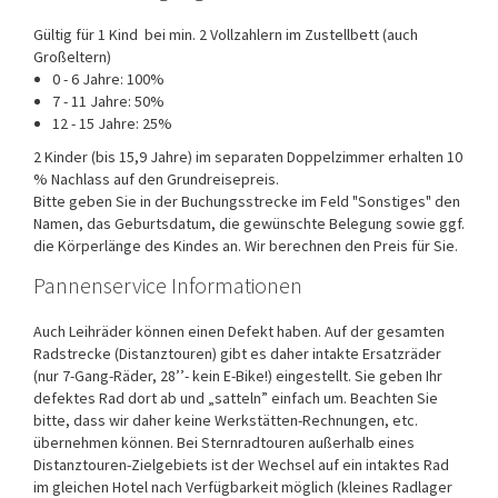
Gültig für 1 Kind bei min. 2 Vollzahlern im Zustellbett (auch
Großeltern)
0 - 6 Jahre: 100%
7 - 11 Jahre: 50%
12 - 15 Jahre: 25%
2 Kinder (bis 15,9 Jahre) im separaten Doppelzimmer erhalten 10
% Nachlass auf den Grundreisepreis.
Bitte geben Sie in der Buchungsstrecke im Feld "Sonstiges" den
Namen, das Geburtsdatum, die gewünschte Belegung sowie ggf.
die Körperlänge des Kindes an. Wir berechnen den Preis für Sie.
Pannenservice Informationen
Auch Leihräder können einen Defekt haben. Auf der gesamten
Radstrecke (Distanztouren) gibt es daher intakte Ersatzräder
(nur 7-Gang-Räder, 28’’- kein E-Bike!) eingestellt. Sie geben Ihr
defektes Rad dort ab und „satteln” einfach um. Beachten Sie
bitte, dass wir daher keine Werkstätten-Rechnungen, etc.
übernehmen können. Bei Sternradtouren außerhalb eines
Distanztouren-Zielgebiets ist der Wechsel auf ein intaktes Rad
im gleichen Hotel nach Verfügbarkeit möglich (kleines Radlager