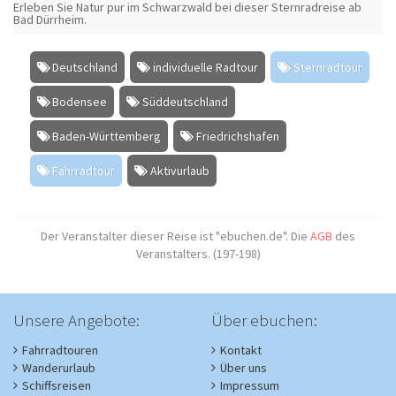
Erleben Sie Natur pur im Schwarzwald bei dieser Sternradreise ab
Bad Dürrheim.
Deutschland
individuelle Radtour
Sternradtour
Bodensee
Süddeutschland
Baden-Württemberg
Friedrichshafen
Fahrradtour
Aktivurlaub
Der Veranstalter dieser Reise ist "ebuchen.de". Die
AGB
des
Veranstalters. (197-198)
Unsere Angebote:
Über ebuchen:
Fahrradtouren
Kontakt
Wanderurlaub
Über uns
Schiffsreisen
Impressum