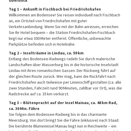
Überblick
Tag 1 – Ankunft in Fischbach bei Friedrichshafen
Willkommen am Bodensee! Sie reisen individuell nach Fischbach
an, ein Ortsteil von Friedrichshafen mit guter
Verkehrsanbindung. Wenn Sie mit der Bahn anreisen, erreichen
Sie Ihr Hotel bequem – die Station Friedrichshafen-Fischbach
liegt nur etwa 300 Meter entfernt. Öffentliche, unbewachte
Parkplätze befinden sich in Hotelnähe.
Tag 2 – Inselträume in Lindau, ca. 59 km
Entlang des Bodensee-Radwegs radeln Sie durch malerische
Landschaften über Wasserburg bis in die historische Inselstadt
Lindau mit ihren romantischen Gassen. Der Rückweg führt auf
der gleichen Route zurück. Wer mag, kann die Rückfahrt nach
Friedrichshafen auch teilweise per Linienschiff gestalten (ca. alle
zwei Stunden, Fahrzeit rund 90 Minuten, zahlbar vor Ort), was die
Radstrecke auf ca. 35 km verkürzt.
Tag 3 – Blütenpracht auf der Insel Mainau, ca. 48 km Rad,
ca. 30 Min. Fähre
Sie folgen dem Bodensee-Radweg bis in das charmante
Meersburg. Von dort bringt Sie die Fähre (inklusive) nach Staad.
Die berühmte Blumeninsel Mainau liegt nun in Reichweite – ein