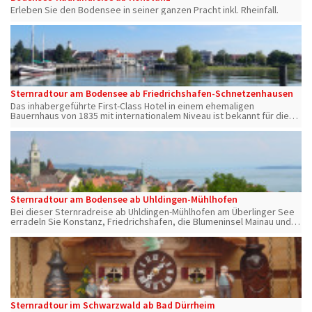
Erleben Sie den Bodensee in seiner ganzen Pracht inkl. Rheinfall.
Sternradtour am Bodensee ab Friedrichshafen-Schnetzenhausen
Das inhabergeführte First-Class Hotel in einem ehemaligen
Bauernhaus von 1835 mit internationalem Niveau ist bekannt für die
ausgezeichnete Küche und zudem eine perfekte Wellnessoase zum
Entspannen nach der Tour
Sternradtour am Bodensee ab Uhldingen-Mühlhofen
Bei dieser Sternradreise ab Uhldingen-Mühlhofen am Überlinger See
erradeln Sie Konstanz, Friedrichshafen, die Blumeninsel Mainau und
Lindau uvm. Zurück im Hotel erwartet Sie am Abend ein 3-Gang-
Abendmenü.
Sternradtour im Schwarzwald ab Bad Dürrheim