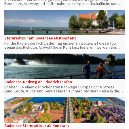
Bodensee, vorwiegend in Ufernähe, unzählige landschaftliche und
kulturelle Kostbarkeiten sowie das milde Klima.
Sternradtour am Bodensee ab Konstanz
Für die Radler, die nicht jeden Tag umziehen wollen, ist diese Tour
genau das Richtige. Obwohl Sie in Konstanz logieren, werden Sie
durch die Nutzung der Bodenseeschiffe beinahe den kompletten See
kennenlernen
Bodensee-Radweg ab Friedrichshafen
Erleben Sie einen der schönsten Radwege Europas ohne Stress.
Land, Leute, Kultur und Genuss laden zur mediterranen Reise in die
zauberhafte Landschaft rund ums Schwäbische Meer ein. Inkl.
Bahnanreise.
Bodensee Sternradtour ab Konstanz