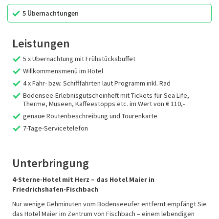
5 Übernachtungen
Leistungen
5 x Übernachtung mit Frühstücksbuffet
Willkommensmenü im Hotel
4 x Fähr- bzw. Schifffahrten laut Programm inkl. Rad
Bodensee-Erlebnisgutscheinheft mit Tickets für Sea Life,
Therme, Museen, Kaffeestopps etc. im Wert von € 110,-
genaue Routenbeschreibung und Tourenkarte
7-Tage-Servicetelefon
Unterbringung
4-Sterne-Hotel mit Herz – das Hotel Maier in
Friedrichshafen-Fischbach
Nur wenige Gehminuten vom Bodenseeufer entfernt empfängt Sie
das Hotel Maier im Zentrum von Fischbach – einem lebendigen