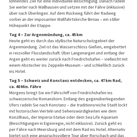
lohnendes Ziel für eine individuelle Besichtigung. Danach radeln
Sie weiter nach Wallhausen und setzen mit der Fähre (inklusive)
über nach Überlingen. Auf dem Rückweg führt der Radweg
vorbei an der imposanten Wallfahrtskirche Birnau – ein stiller
Höhepunkt der Etappe.
Tag 4 – Zur Argenmündung, ca. 45 km
Heute geht es durch das idyllische Naturschutzgebiet der
Argenmündung. Ziel ist das Wasserschloss Gießen, eingebettet
in reizvoller Flusslandschaft. Über Langenargen und entlang der
Argen geht es weiter zurück nach Friedrichshafen – vielleicht mit
einem Abstecher ins Zeppelin-Museum – und schließlich zurück
ins Hotel.
Tag 5 – Schweiz und Konstanz entdecken, ca. 47 km Rad,
ca. 40 Min. Fähre
Morgens bringt Sie ein Fährschiff von Friedrichshafen ins
schweizerische Romanshorn. Entlang des gegenüberliegenden
Ufers radeln Sie nach Konstanz – die traditionsreiche Stadt lockt
mit historischen Vierteln und Sehenswürdigkeiten wie dem
Konzilhaus, der Imperia-Statue oder dem Sea Life Aquarium
(Besichtigungen in Eigenregie, nicht inklusive). Zurück geht es
per Fähre nach Meersburg und mit dem Rad ins Hotel. Alternativ
bietet sich eine anspruchsvollere Tour über Rorschach und das