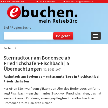
Frühbucher-Rabatt
%
Online-Rabatt %
ab 4 Pers. Gruppen-Rabatt %
Ziel / Region Suche
Navigati
ein-/aus
Suche
Sternradtour am Bodensee ab
Friedrichshafen-Fischbach | 5
Übernachtungen
(ID: 1045-107)
Radurlaub am Bodensee – entspannte Tage in Fischbach bei
Friedrichshafen
Nur einen Steinwurf vom glitzernden Ufer des Bodensees entfernt
liegt Fischbach – ein charmantes Stück von Friedrichshafen, das mit
seinem kleinen Ortskern, einem gepflegten Strandbad und der
Promenade zum Flanieren einlädt.