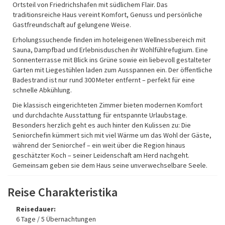
Ortsteil von Friedrichshafen mit südlichem Flair. Das
traditionsreiche Haus vereint Komfort, Genuss und persönliche
Gastfreundschaft auf gelungene Weise.
Erholungssuchende finden im hoteleigenen Wellnessbereich mit
Sauna, Dampfbad und Erlebnisduschen ihr Wohlfühlrefugium. Eine
Sonnenterrasse mit Blick ins Grüne sowie ein liebevoll gestalteter
Garten mit Liegestühlen laden zum Ausspannen ein. Der öffentliche
Badestrand ist nur rund 300 Meter entfernt – perfekt für eine
schnelle Abkühlung.
Die klassisch eingerichteten Zimmer bieten modernen Komfort
und durchdachte Ausstattung für entspannte Urlaubstage.
Besonders herzlich geht es auch hinter den Kulissen zu: Die
Seniorchefin kümmert sich mit viel Wärme um das Wohl der Gäste,
während der Seniorchef – ein weit über die Region hinaus
geschätzter Koch – seiner Leidenschaft am Herd nachgeht.
Gemeinsam geben sie dem Haus seine unverwechselbare Seele.
Reise Charakteristika
Reisedauer:
6 Tage / 5 Übernachtungen