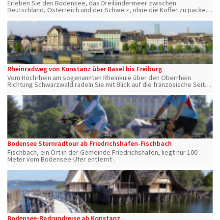
Erleben Sie den Bodensee, das Dreiländermeer zwischen
Deutschland, Österreich und der Schweiz, ohne die Koffer zu packen
und entdecken Sie die vielfältigen Möglichkeiten, die Ihnen hier
geboten werden.
Rheinradweg von Konstanz über Basel bis Freiburg
Vom Hochrhein am sogenannten Rheinknie über den Oberrhein
Richtung Schwarzwald radeln Sie mit Blick auf die französische Seite
ins schöne Markgräferland und weiter zu den Ausläufern des
Schwarzwaldes.
Bodensee Sternradtour ab Friedrichshafen-Fischbach
Fischbach, ein Ort in der Gemeinde Friedrichshafen, liegt nur 100
Meter vom Bodensee-Ufer entfernt .
Bodensee-Radrundreise ab Konstanz