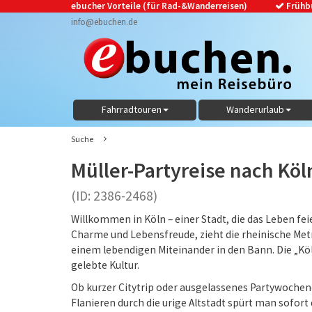
ebucher Vorteile (für Rad-&Wanderreisen)
Frühb
info@ebuchen.de
Fahrradtouren
Wanderurlaub
Suche
Müller-Partyreise nach Köln
(ID: 2386-2468)
Willkommen in Köln – einer Stadt, die das Leben fei
Charme und Lebensfreude, zieht die rheinische Metr
einem lebendigen Miteinander in den Bann. Die „Köls
gelebte Kultur.
Ob kurzer Citytrip oder ausgelassenes Partywoche
Flanieren durch die urige Altstadt spürt man sofor