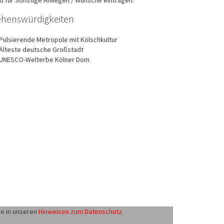
henswürdigkeiten
Pulsierende Metropole mit Kölschkultur
Älteste deutsche Großstadt
UNESCO-Welterbe Kölner Dom
ie in unseren
Hinweisen zum Datenschutz
.