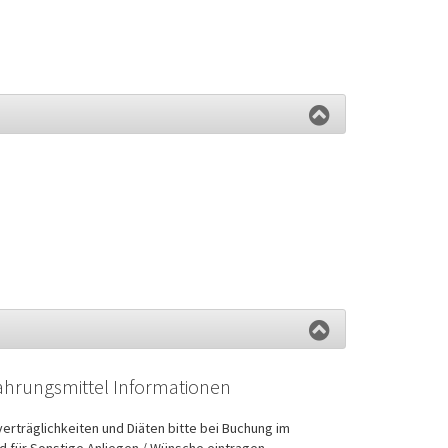
hrungsmittel Informationen
erträglichkeiten und Diäten bitte bei Buchung im
d für Sonstige Anliegen / Wünsche eintragen.