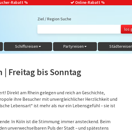
ucher-Rabatt
%
Online-Rabatt %
Ziel / Region Suche
Schiffsreisen
Partyreisen
Städtereise
 | Freitag bis Sonntag
ert! Direkt am Rhein gelegen und reich an Geschichte,
opole ihre Besucher mit unvergleichlicher Herzlichkeit und
che Lebensart“ ist mehr als nur ein Lebensgefühl – sie ist
nende: In Köln ist die Stimmung immer ansteckend. Beim
t den unverwechselbaren Puls der Stadt – und spätestens