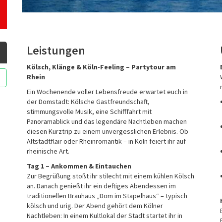
Leistungen
Kölsch, Klänge & Köln-Feeling – Partytour am
Rhein
Ein Wochenende voller Lebensfreude erwartet euch in
der Domstadt: Kölsche Gastfreundschaft,
stimmungsvolle Musik, eine Schifffahrt mit
Panoramablick und das legendäre Nachtleben machen
diesen Kurztrip zu einem unvergesslichen Erlebnis. Ob
Altstadtflair oder Rheinromantik – in Köln feiert ihr auf
rheinische Art.
Tag 1 – Ankommen & Eintauchen
Zur Begrüßung stoßt ihr stilecht mit einem kühlen Kölsch
an. Danach genießt ihr ein deftiges Abendessen im
traditionellen Brauhaus „Dom im Stapelhaus“ – typisch
kölsch und urig. Der Abend gehört dem Kölner
Nachtleben: In einem Kultlokal der Stadt startet ihr in