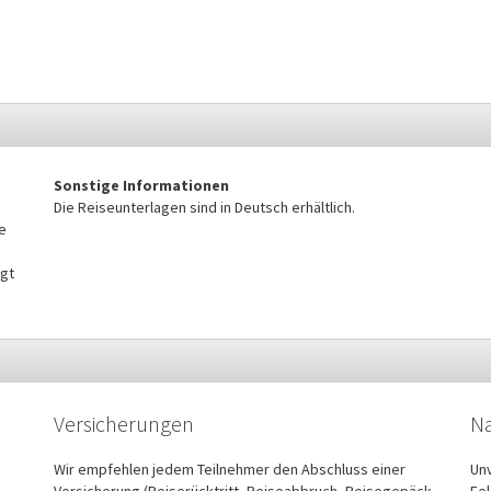
Sonstige Informationen
Die Reiseunterlagen sind in Deutsch erhältlich.
e
lgt
Versicherungen
Na
Wir empfehlen jedem Teilnehmer den Abschluss einer
Unv
Versicherung (Reiserücktritt, Reiseabbruch, Reisegepäck,
Fel