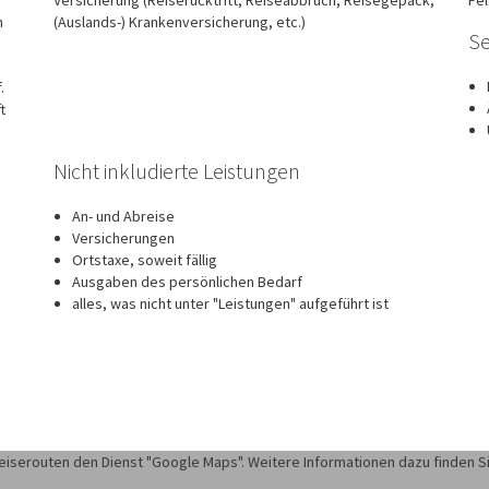
n
(Auslands-) Krankenversicherung, etc.)
Se
.
t
Nicht inkludierte Leistungen
An- und Abreise
Versicherungen
Ortstaxe, soweit fällig
Ausgaben des persönlichen Bedarf
alles, was nicht unter "Leistungen" aufgeführt ist
eiserouten den Dienst "Google Maps". Weitere Informationen dazu finden S