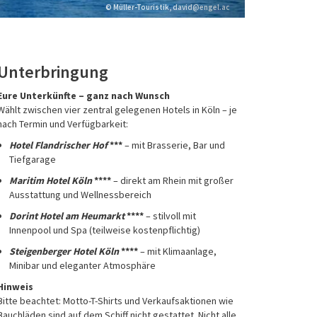
© Müller-Touristik, Sergey Borisov
Unterbringung
Eure Unterkünfte – ganz nach Wunsch
Wählt zwischen vier zentral gelegenen Hotels in Köln – je
nach Termin und Verfügbarkeit:
Hotel Flandrischer Hof
***
– mit Brasserie, Bar und
Tiefgarage
Maritim Hotel Köln
****
– direkt am Rhein mit großer
Ausstattung und Wellnessbereich
Dorint Hotel am Heumarkt
****
– stilvoll mit
Innenpool und Spa (teilweise kostenpflichtig)
Steigenberger Hotel Köln
****
– mit Klimaanlage,
Minibar und eleganter Atmosphäre
Hinweis
Bitte beachtet: Motto-T-Shirts und Verkaufsaktionen wie
Bauchläden sind auf dem Schiff nicht gestattet. Nicht alle