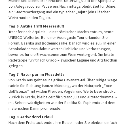
Mühlen und schmucken Brücken. Unterwegs lädt der Spielplatz
von Adegliacco zur Pause ein. Nachmittags bleibt Zeit für Udine:
ein Stadtspaziergang und ein typischer „Tajut“ (ein Gläschen
Wein) runden den Tag ab.
Tag 6. Antike trifft Meeresduft
Transfer nach Aquileia – einst römisches Machtzentrum, heute
UNESCO-Welterbe. Bei einer Audioguide-Tour erkunden Sie
Forum, Basilika und Bodenmosaike. Danach wird es süß: In einer
Schokoladenmanufaktur warten Einblicke und Verkostungen,
bevor es für die Erwachsenen zum Wein weitergeht. Die letzte
Radetappe führt nach Grado – zwischen Lagune und Altstadtflair
gelegen.
Tag 7. Natur pur im Flussdelta
Von Grado aus geht es ins grüne Cavanata-Tal. Über ruhige Wege
radeln Sie Richtung Isonzo-Mündung, wo der Naturpark „Foce
dell’Isonzo“ mit wilden Pferden, Vögeln und Weite beeindruckt.
Zurück in Grado, bleibt Zeit für Strand, Eis und Altstadtbummel –
mit Sehenswürdigkeiten wie der Basilika St. Euphemia und dem
malerischen Dammpromenade.
Tag 8. Arrivederci Friaul
Nach dem Frühstück endet Ihre Reise – oder Sie bleiben einfach