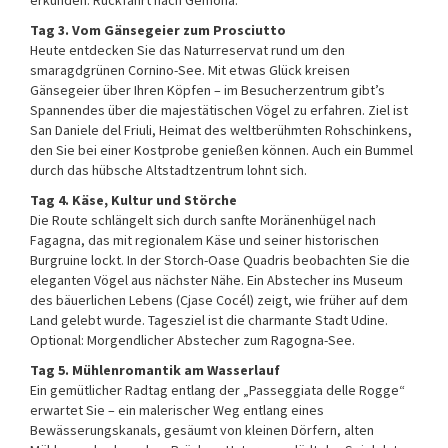
erkunden. Rückfahrt nach Gemona.
Tag 3. Vom Gänsegeier zum Prosciutto
Heute entdecken Sie das Naturreservat rund um den
smaragdgrünen Cornino-See. Mit etwas Glück kreisen
Gänsegeier über Ihren Köpfen – im Besucherzentrum gibt’s
Spannendes über die majestätischen Vögel zu erfahren. Ziel ist
San Daniele del Friuli, Heimat des weltberühmten Rohschinkens,
den Sie bei einer Kostprobe genießen können. Auch ein Bummel
durch das hübsche Altstadtzentrum lohnt sich.
Tag 4. Käse, Kultur und Störche
Die Route schlängelt sich durch sanfte Moränenhügel nach
Fagagna, das mit regionalem Käse und seiner historischen
Burgruine lockt. In der Storch-Oase Quadris beobachten Sie die
eleganten Vögel aus nächster Nähe. Ein Abstecher ins Museum
des bäuerlichen Lebens (Cjase Cocél) zeigt, wie früher auf dem
Land gelebt wurde. Tagesziel ist die charmante Stadt Udine.
Optional: Morgendlicher Abstecher zum Ragogna-See.
Tag 5. Mühlenromantik am Wasserlauf
Ein gemütlicher Radtag entlang der „Passeggiata delle Rogge“
erwartet Sie – ein malerischer Weg entlang eines
Bewässerungskanals, gesäumt von kleinen Dörfern, alten