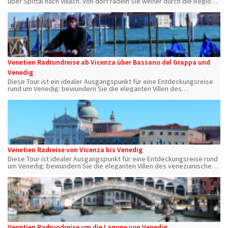
über Spittal nach Villach. Von dort radeln Sie weiter durch die Region
Friaul-Julisch-Venetien bis Grado an der Adria.
Venetien Radrundreise ab Vicenza über Bassano del Grappa und
Venedig
Diese Tour ist ein idealer Ausgangspunkt für eine Entdeckungsreise
rund um Venedig: bewundern Sie die eleganten Villen des
venezianischen Adels... entdecken Sie Vicenza uvm.
Venetien Radreise von Vicenza bis Venedig
Diese Tour ist idealer Ausgangspunkt für eine Entdeckungsreise rund
um Venedig: bewundern Sie die eleganten Villen des venezianischen
Adels... entdecken Sie Vicenza, Bassano del Grappa, Asolo, Treviso
und Venedig.
Venetien Radrundreise um die Lagune von Venedig