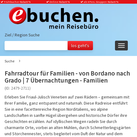
Frühbucher-Rabatt
%
Online-Rabatt %
ab 4 Pers. Gruppen-Rabatt %
Ziel / Region Suche
Navigati
ein-/aus
Suche
Fahrradtour für Familien - von Bordano nach
Grado | 7 Übernachtungen - Familien
(ID: 2479-2711)
Erleben Sie Friaul-Julisch Venetien auf zwei Rädern – gemeinsam mit
Ihrer Familie, ganz entspannt und naturnah. Diese Radreise entführt
Sie in eine facettenreiche Region Norditaliens, wo alpine
Landschaften in sanfte Hügel übergehen und historische Dörfer ihre
Geschichten erzählen. Auf idyllischen Wegen radeln Sie durch
charmante Orte, vorbei an alten Mühlen, durch Schmetterlingsgärten
und Storchennester, stets begleitet vom Duft der Natur und dem