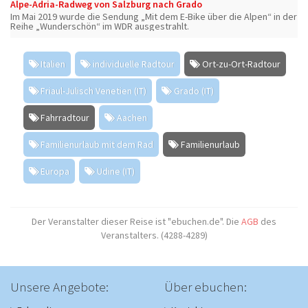
Alpe-Adria-Radweg von Salzburg nach Grado
Im Mai 2019 wurde die Sendung „Mit dem E-Bike über die Alpen“ in der
Reihe „Wunderschön“ im WDR ausgestrahlt.
Italien
individuelle Radtour
Ort-zu-Ort-Radtour
Friaul-Julisch Venetien (IT)
Grado (IT)
Fahrradtour
Aachen
Familienurlaub mit dem Rad
Familienurlaub
Europa
Udine (IT)
Der Veranstalter dieser Reise ist "ebuchen.de". Die
AGB
des
Veranstalters. (4288-4289)
Unsere Angebote:
Über ebuchen: