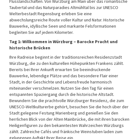
Flusslandschaften. Von Würzburg am Main über das romantische
Taubertal und das Naturparadies Altmühltal bis zur UNESCO
Welterbestadt Regensburg erleben Sie eine
abwechslungsreiche Route voller Kultur und Natur. Historische
Bauwerke, idyllische Seen und markante Felsformationen
begleiten Sie auf jedem Kilometer.
Tag 1: Willkommen in Würzburg – Barocke Pracht und
historische Brücken
Ihre Radreise beginnt in der traditionsreichen Residenzstadt
Würzburg, die zu den kulturellen Höhepunkten Frankens zählt.
Bereits bei Ihrer Ankunft erwarten Sie beeindruckende
Bauwerke, lebendige Plätze und das besondere Flair einer
Stadt, in der Geschichte und Lebensfreude harmonisch
miteinander verschmelzen. Nutzen Sie den Tag für einen
entspannten Spaziergang durch die historische Altstadt.
Bewundern Sie die prachtvolle Würzburger Residenz, die zum
UNESCO-Weltkulturerbe gehört, besuchen Sie die hoch über der
Stadt gelegene Festung Marienberg und genießen Sie den
herrlichen Blick von der Alten Mainbrücke, die mit ihren barocken
Heiligenfiguren zu den bekanntesten Wahrzeichen Würzburgs
zählt. Zahlreiche Cafés und fränkische Weinstuben laden zum
gelungenen Auftakt Ihrer Reise ein.