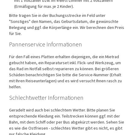
mit 1 Vollzahler bzw. im 4-Bett-Zimmer mit 2 Vollzahlern
(Ermäßigung für max. je 2 Kinder).
Bitte tragen Sie in der Buchungsstrecke im Feld unter
"Sonstiges" den Namen, das Geburtsdatum, die gewünschte
Belegung und ggf. die Körperlänge ein. Wir berechnen den Preis
für Sie.
Pannenservice Informationen
Für den Fall eines Platten erhalten diejenigen, die ein Mietrad
gebucht haben, ein Reparaturset inkl. Flick- und Werkzeug, um
das Rad im Notfall selbst reparieren zu können. Bei größeren
Schäden benachrichtigen Sie bitte die Service-Nummer (Erhalt
mit Ihren Reiseunterlagen) und es wird versucht Ihnen rasch zu
helfen.
Schlechtwetter Informationen
Geradelt wird auch bei schlechtem Wetter. Bitte planen Sie
entsprechende Kleidung ein. Teilstrecken können ggf. mit der
Bahn, mit dem Schiff oder per Bus abgekürzt werden. Sehen Sie
es wie die Ostfriesen - schlechtes Wetter gibt es nicht, es gibt
nur falsche Kleidung.