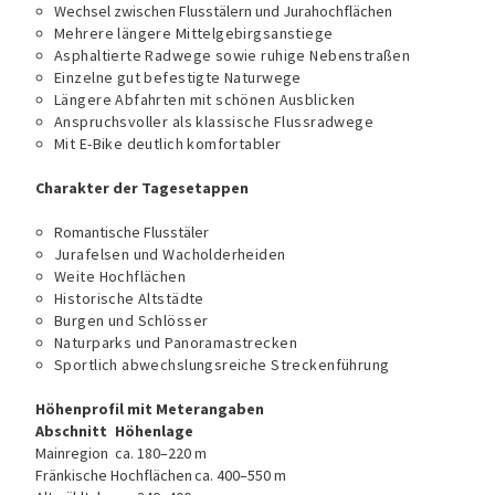
Wechsel zwischen Flusstälern und Jurahochflächen
Mehrere längere Mittelgebirgsanstiege
Asphaltierte Radwege sowie ruhige Nebenstraßen
Einzelne gut befestigte Naturwege
Längere Abfahrten mit schönen Ausblicken
Anspruchsvoller als klassische Flussradwege
Mit E-Bike deutlich komfortabler
Charakter der Tagesetappen
Romantische Flusstäler
Jurafelsen und Wacholderheiden
Weite Hochflächen
Historische Altstädte
Burgen und Schlösser
Naturparks und Panoramastrecken
Sportlich abwechslungsreiche Streckenführung
Höhenprofil mit Meterangaben
Abschnitt
Höhenlage
Mainregion
ca. 180–220 m
Fränkische Hochflächen
ca. 400–550 m