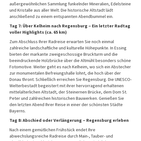
außergewöhnlichen Sammlung funkelnder Mineralien, Edelsteine
und Kristalle aus aller Welt. Die historische Altstadt lädt
anschließend zu einem entspannten Abendbummel ein.
Tag 7: Über Kelheim nach Regensburg – Ein letzter Radtag
voller Highlights (ca. 65 km)
Zum Abschluss Ihrer Radreise erwarten Sie noch einmal
zahlreiche landschaftliche und kulturelle Höhepunkte. In Essing
bieten der markante zweigeschossige Bruckturm und die
beeindruckende Holzbrücke über die Altmühl besonders schöne
Fotomotive. Weiter geht es nach Kelheim, wo sich ein Abstecher
zur monumentalen Befreiungshalle lohnt, die hoch über der
Donau thront. Schließlich erreichen Sie Regensburg. Die UNESCO-
Welterbestadt begeistert mit ihrer hervorragend erhaltenen
mittelalterlichen Altstadt, der Steinernen Brücke, dem Dom St.
Peter und zahlreichen historischen Bauwerken. Genießen Sie
den letzten Abend Ihrer Reise in einer der schönsten Städte
Bayerns.
Tag 8: Abschied oder Verlängerung – Regensburg erleben
Nach einem gemütlichen Frühstück endet Ihre
abwechslungsreiche Radreise durch Main-, Tauber- und