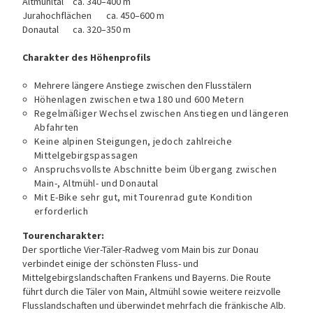
Altmühltal
ca. 340–400 m
Jurahochflächen
ca. 450–600 m
Donautal
ca. 320–350 m
Charakter des Höhenprofils
Mehrere längere Anstiege zwischen den Flusstälern
Höhenlagen zwischen etwa 180 und 600 Metern
Regelmäßiger Wechsel zwischen Anstiegen und längeren
Abfahrten
Keine alpinen Steigungen, jedoch zahlreiche
Mittelgebirgspassagen
Anspruchsvollste Abschnitte beim Übergang zwischen
Main-, Altmühl- und Donautal
Mit E-Bike sehr gut, mit Tourenrad gute Kondition
erforderlich
Tourencharakter:
Der sportliche Vier-Täler-Radweg vom Main bis zur Donau
verbindet einige der schönsten Fluss- und
Mittelgebirgslandschaften Frankens und Bayerns. Die Route
führt durch die Täler von Main, Altmühl sowie weitere reizvolle
Flusslandschaften und überwindet mehrfach die fränkische Alb.