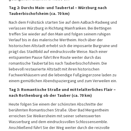
Tag 2: Durchs Main- und Taubertal – Würzburg nach
Tauberbischofsheim (ca. 70 km)
Nach dem Frühstück starten Sie auf dem Aalbach-Radweg und
verlassen Würzburg in Richtung Mainfranken. Bei Bettingen
treffen Sie wieder auf den Main und folgen seinem ruhigen
Verlauf bis in das malerische Wertheim. Hoch über der
historischen Altstadt erhebt sich die imposante Burgruine und
prägt das Stadtbild auf eindrucksvolle Weise. Nach einer
entspannten Pause führt Ihre Route weiter durch das
romantische Taubertal bis nach Tauberbischofsheim. Die
liebevoll restaurierte Altstadt mit ihren historischen
Fachwerkhäusern und die lebendige Fußgängerzone laden zu
einem gemütlichen Abendspaziergang und zum Verweilen ein.
Tag 3: Romantische Straße und mittelalterliches Flair –
nach Rothenburg ob der Tauber (ca. 70 km)
Heute folgen Sie einem der schönsten Abschnitte der
berühmten Romantischen Straße. Über Bad Mergentheim
erreichen Sie Weikersheim mit seiner sehenswerten
Wasserburg und dem eindrucksvollen Schlossensemble.
Anschließend führt Sie der Weg weiter durch die reizvolle