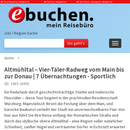
Frühbucher-Rabatt
%
Online-Rabatt %
ab 4 Pers. Gruppen-Rabatt %
Ziel / Region Suche
Navigati
ein-/aus
Suche
Altmühltal – Vier-Täler-Radweg vom Main bis
zur Donau | 7 Übernachtungen - Sportlich
(ID: 2465-2689)
Ein Radurlaub durch geschichtsträchtige Städte und malerische
Flusstäler – diese Tour beginnt in der prachtvollen Residenzstadt
Würzburg. Majestätisch thront die Festung über dem Main, und
barocke Baukunst verleiht der Stadt ein unverwechselbares Flair. Von
hier aus führt Sie Ihre Reise entlang der Romantischen Straße und
durch das idyllische obere Altmühltal – eine Region voller natürlicher
Schönheit, sanfter Hügel und verträumter Dörfer. In Eichstätt erwartet