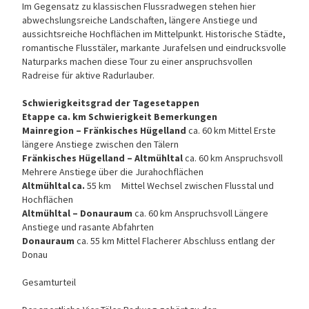
Im Gegensatz zu klassischen Flussradwegen stehen hier
abwechslungsreiche Landschaften, längere Anstiege und
aussichtsreiche Hochflächen im Mittelpunkt. Historische Städte,
romantische Flusstäler, markante Jurafelsen und eindrucksvolle
Naturparks machen diese Tour zu einer anspruchsvollen
Radreise für aktive Radurlauber.
Schwierigkeitsgrad der Tagesetappen
Etappe ca. km Schwierigkeit Bemerkungen
Mainregion – Fränkisches Hügelland
ca. 60 km Mittel Erste
längere Anstiege zwischen den Tälern
Fränkisches Hügelland – Altmühltal
ca. 60 km Anspruchsvoll
Mehrere Anstiege über die Jurahochflächen
Altmühltal
ca.
55 km
Mittel Wechsel zwischen Flusstal und
Hochflächen
Altmühltal – Donauraum
ca. 60 km Anspruchsvoll Längere
Anstiege und rasante Abfahrten
Donauraum
ca. 55 km Mittel Flacherer Abschluss entlang der
Donau
Gesamturteil