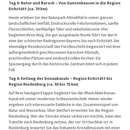
Tag 5: Natur und Barock – Von Gunzenhausen in die Region
Eichstätt (ca. 70 km)
Heute erleben Sie den Naturpark Altmühltal in seiner ganzen
landschaftlichen Vielfalt. Eindrucksvolle Felsformationen, sanfte
Flussschleifen, weitläufige Täler und naturbelassene Ufer
begleiten Ihren Weg. Die gut ausgebaute Route führt Sie durch
eine der schönsten Radregionen Bayerns bis nach Eichstätt. Die
ehemalige Residenzstadt der Fürstbischöfe begeistert mit ihrer
außergewöhnlich geschlossenen barocken Altstadt,
prachtvollen Plätzen und eindrucksvollen Kirchen. Ein
Spaziergang durch das historische Zentrum lohnt sich in jedem
Fall.
Tag 6: Entlang des Donaukanals – Region Eichstätt bis
Region Riedenburg (ca. 55 bis 75 km)
Auf Ihrer heutigen Etappe begleitet Sie der Rhein-Main-Donau-
Kanal mit seiner modernen Schleusentechnik. Immer wieder
ergeben sich interessante Einblicke in das Zusammenspiel von
Natur und Wasserbau. Über Dietfurt erreichen Sie die Region
Riedenburg. Wer die Strecke etwas verkürzen möchte, kann den
Transfer nach Riedenburg nutzen, der vor Ort buchbar ist. In
Riedenburg erwartet Sie das bekannte Kristallmuseum mit einer