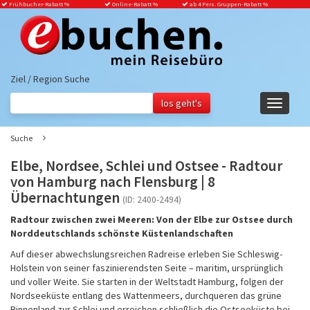
Frühbucher-Rabatt
%
Online-Rabatt %
ab 4 Pers. Gruppen-Rabatt %
Ziel / Region Suche
Navigati
ein-/aus
Suche
Elbe, Nordsee, Schlei und Ostsee - Radtour
von Hamburg nach Flensburg | 8
Übernachtungen
(ID: 2400-2494)
Radtour zwischen zwei Meeren: Von der Elbe zur Ostsee durch
Norddeutschlands schönste Küstenlandschaften
Auf dieser abwechslungsreichen Radreise erleben Sie Schleswig-
Holstein von seiner faszinierendsten Seite – maritim, ursprünglich
und voller Weite. Sie starten in der Weltstadt Hamburg, folgen der
Nordseeküste entlang des Wattenmeers, durchqueren das grüne
Binnenland zur Schlei und erreichen schließlich die Ostseeküste bei