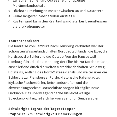
Zwischen Schlei und Ostsee leicht hügelige
Moränenlandschaft
Höchste Erhebungen meist zwischen 40 und 60 Metern
Keine längeren oder steilen Anstiege
Küstenwind kann den Kraftaufwand stärker beeinflussen
als die Höhenmeter
Tourencharakter:
Die Radreise von Hamburg nach Flensburg verbindet vier der
schönsten Wasserlandschaften Norddeutschlands: die Elbe, die
Nordsee, die Schlei und die Ostsee. Von der Hansestadt
Hamburg führt die Route entlang der Elbe bis zur Nordseeküste,
anschließend durch die weiten Marschlandschaften Schleswig-
Holsteins, entlang des Nord-Ostsee-Kanals und weiter über die
Schlei bis zur Flensburger Förde. Historische Hafenstädte,
idyllische Fischerdörfer, Deichlandschaften und die
abwechslungsreiche Ostseeküste sorgen für täglich neue
Eindrücke. Das überwiegend flache bis leicht wellige
Streckenprofil eignet sich hervorragend für Genussradler.
Schwierigkeitsgrad der Tagesetappen
Etappe ca. km Schwierigkeit Bemerkungen