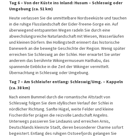
Tag 6 – Von der Küste ins Inland: Husum – Schleswig oder
Umgebung (ca. 51 km)
Heute verlassen Sie die unmittelbare Nordseeküste und tauchen
in die ruhige Flusslandschaft der Eider-Treene-Sorge ein. Auf
überwiegend entspannten Wegen radeln Sie durch eine
abwechslungsreiche Naturlandschaft mit Wiesen, Wasserläufen
und kleinen Dörfern. Bei Hollingstedt erinnert das historische
Danewerk an die bewegte Geschichte der Region. Wenig später
erreichen Sie Schleswig an der Schlei. Hier erwartet Sie unter
anderem das berühmte Wikingermuseum Haithabu, das
spannende Einblicke in die Zeit der Wikinger vermittelt.
Übernachtung in Schleswig oder Umgebung.
Tag 7 – Am Schleiufer entlang: Schleswig/Umg. – Kappeln
(ca. 38 km)
Nach einem Bummel durch die romantische Altstadt von
Schleswig folgen Sie dem idyllischen Verlauf der Schlei in
nördlicher Richtung. Sanfte Hügel, weite Felder und kleine
Fischerdörfer prägen die reizvolle Landschaft Angelns.
Unterwegs passieren Sie Lindaunis und erreichen Arnis,
Deutschlands kleinste Stadt, deren besonderer Charme sofort
begeistert. Entlang des ruhigen Ostseefjords gelangen Sie