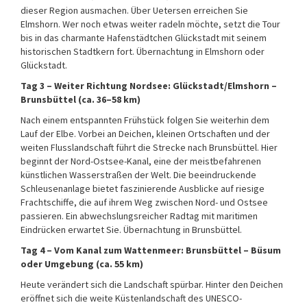
dieser Region ausmachen. Über Uetersen erreichen Sie
Elmshorn. Wer noch etwas weiter radeln möchte, setzt die Tour
bis in das charmante Hafenstädtchen Glückstadt mit seinem
historischen Stadtkern fort. Übernachtung in Elmshorn oder
Glückstadt.
Tag 3 – Weiter Richtung Nordsee: Glückstadt/Elmshorn –
Brunsbüttel (ca. 36–58 km)
Nach einem entspannten Frühstück folgen Sie weiterhin dem
Lauf der Elbe. Vorbei an Deichen, kleinen Ortschaften und der
weiten Flusslandschaft führt die Strecke nach Brunsbüttel. Hier
beginnt der Nord-Ostsee-Kanal, eine der meistbefahrenen
künstlichen Wasserstraßen der Welt. Die beeindruckende
Schleusenanlage bietet faszinierende Ausblicke auf riesige
Frachtschiffe, die auf ihrem Weg zwischen Nord- und Ostsee
passieren. Ein abwechslungsreicher Radtag mit maritimen
Eindrücken erwartet Sie. Übernachtung in Brunsbüttel.
Tag 4 – Vom Kanal zum Wattenmeer: Brunsbüttel – Büsum
oder Umgebung (ca. 55 km)
Heute verändert sich die Landschaft spürbar. Hinter den Deichen
eröffnet sich die weite Küstenlandschaft des UNESCO-