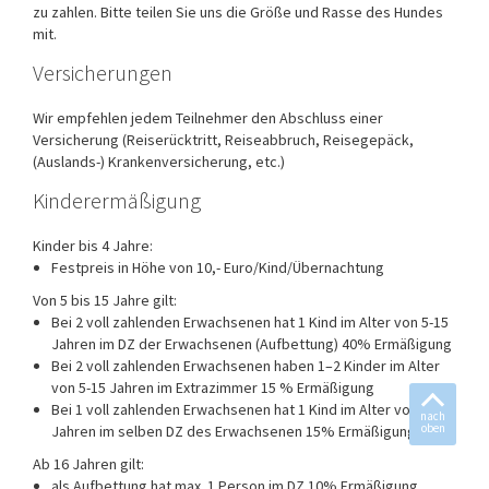
zu zahlen. Bitte teilen Sie uns die Größe und Rasse des Hundes
mit.
Versicherungen
Wir empfehlen jedem Teilnehmer den Abschluss einer
Versicherung (Reiserücktritt, Reiseabbruch, Reisegepäck,
(Auslands-) Krankenversicherung, etc.)
Kinderermäßigung
Kinder bis 4 Jahre:
Festpreis in Höhe von 10,- Euro/Kind/Übernachtung
Von 5 bis 15 Jahre gilt:
Bei 2 voll zahlenden Erwachsenen hat 1 Kind im Alter von 5-15
Jahren im DZ der Erwachsenen (Aufbettung) 40% Ermäßigung
Bei 2 voll zahlenden Erwachsenen haben 1–2 Kinder im Alter
von 5-15 Jahren im Extrazimmer 15 % Ermäßigung
Bei 1 voll zahlenden Erwachsenen hat 1 Kind im Alter von 5-15
nach
oben
Jahren im selben DZ des Erwachsenen 15% Ermäßigung
Ab 16 Jahren gilt:
als Aufbettung hat max. 1 Person im DZ 10% Ermäßigung