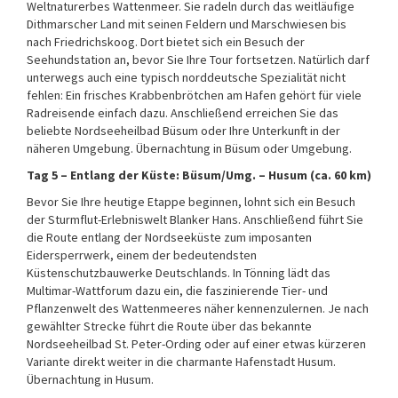
Weltnaturerbes Wattenmeer. Sie radeln durch das weitläufige
Dithmarscher Land mit seinen Feldern und Marschwiesen bis
nach Friedrichskoog. Dort bietet sich ein Besuch der
Seehundstation an, bevor Sie Ihre Tour fortsetzen. Natürlich darf
unterwegs auch eine typisch norddeutsche Spezialität nicht
fehlen: Ein frisches Krabbenbrötchen am Hafen gehört für viele
Radreisende einfach dazu. Anschließend erreichen Sie das
beliebte Nordseeheilbad Büsum oder Ihre Unterkunft in der
näheren Umgebung. Übernachtung in Büsum oder Umgebung.
Tag 5 – Entlang der Küste: Büsum/Umg. – Husum (ca. 60 km)
Bevor Sie Ihre heutige Etappe beginnen, lohnt sich ein Besuch
der Sturmflut-Erlebniswelt Blanker Hans. Anschließend führt Sie
die Route entlang der Nordseeküste zum imposanten
Eidersperrwerk, einem der bedeutendsten
Küstenschutzbauwerke Deutschlands. In Tönning lädt das
Multimar-Wattforum dazu ein, die faszinierende Tier- und
Pflanzenwelt des Wattenmeeres näher kennenzulernen. Je nach
gewählter Strecke führt die Route über das bekannte
Nordseeheilbad St. Peter-Ording oder auf einer etwas kürzeren
Variante direkt weiter in die charmante Hafenstadt Husum.
Übernachtung in Husum.