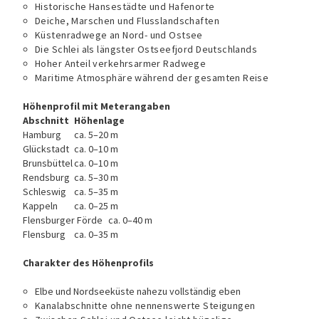
Historische Hansestädte und Hafenorte
Deiche, Marschen und Flusslandschaften
Küstenradwege an Nord- und Ostsee
Die Schlei als längster Ostseefjord Deutschlands
Hoher Anteil verkehrsarmer Radwege
Maritime Atmosphäre während der gesamten Reise
Höhenprofil mit Meterangaben
Abschnitt
Höhenlage
Hamburg
ca. 5–20 m
Glückstadt
ca. 0–10 m
Brunsbüttel
ca. 0–10 m
Rendsburg
ca. 5–30 m
Schleswig
ca. 5–35 m
Kappeln
ca. 0–25 m
Flensburger Förde
ca. 0–40 m
Flensburg
ca. 0–35 m
Charakter des Höhenprofils
Elbe und Nordseeküste nahezu vollständig eben
Kanalabschnitte ohne nennenswerte Steigungen