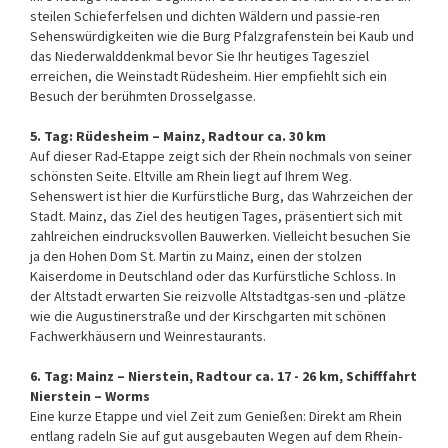
steilen Schieferfelsen und dichten Wäldern und passie-ren
Sehenswürdigkeiten wie die Burg Pfalzgrafenstein bei Kaub und
das Niederwalddenkmal bevor Sie Ihr heutiges Tagesziel
erreichen, die Weinstadt Rüdesheim. Hier empfiehlt sich ein
Besuch der berühmten Drosselgasse.
5. Tag: Rüdesheim – Mainz, Radtour ca. 30 km
Auf dieser Rad-Etappe zeigt sich der Rhein nochmals von seiner
schönsten Seite. Eltville am Rhein liegt auf Ihrem Weg.
Sehenswert ist hier die Kurfürstliche Burg, das Wahrzeichen der
Stadt. Mainz, das Ziel des heutigen Tages, präsentiert sich mit
zahlreichen eindrucksvollen Bauwerken. Vielleicht besuchen Sie
ja den Hohen Dom St. Martin zu Mainz, einen der stolzen
Kaiserdome in Deutschland oder das Kurfürstliche Schloss. In
der Altstadt erwarten Sie reizvolle Altstadtgas-sen und -plätze
wie die Augustinerstraße und der Kirschgarten mit schönen
Fachwerkhäusern und Weinrestaurants.
6. Tag: Mainz – Nierstein, Radtour ca. 17 - 26 km, Schifffahrt
Nierstein – Worms
Eine kurze Etappe und viel Zeit zum Genießen: Direkt am Rhein
entlang radeln Sie auf gut ausgebauten Wegen auf dem Rhein-