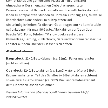
Komfortables und gemütliches Flussschiff mit familiärer
Atmosphäre. Der im englischen Clubstil eingerichtete
Panoramasalon mit Bar und das helle und freundliche Restaurant
laden zu entspannten Stunden an Bord ein. Großzügiges, teilweise
überdachtes Sonnendeck mit Sitzplätzen und
Abstellmöglichkeiten für die Fahrräder. Insgesamt 49 komfortable
Außenkabinen für max. 96 Gäste. Alle Kabinen verfügen über
Dusche/WC, Föhn, Telefon, TV, individuell regulierbare
Klimaanlage/Heizung, Kühlschrank, Safe und Panoramafenster. Die
Fenster auf dem Oberdeck lassen sich öffnen.
49 Außenkabinen:
Hauptdeck:
21x 2-Bett-Kabinen (ca. 11m2), Panoramafenster
(nicht zu öffnen)
Oberdeck:
22x 2-Bettkabinen (ca. 11m2) + vier größere 2-Bett-
Kabinen im hinteren Teil des Schiffes (= 2-Bett-Kabinen achtern)
sowie zwei 1-Bett-Kabinen (ca. 9m2). Die Panoramafenster auf
dem Oberdeck lassen sich öffnen.
Weitere Information über das Schiff finden Sie unter FAQ /
Wissenswertes.