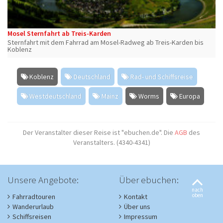
Mosel Sternfahrt ab Treis-Karden
Sternfahrt mit dem Fahrrad am Mosel-Radweg ab Treis-Karden bis
Koblenz
Koblenz
Deutschland
Rad- und Schiffsreise
Westdeutschland
Mainz
Worms
Europa
Der Veranstalter dieser Reise ist "ebuchen.de". Die
AGB
des
Veranstalters. (4340-4341)
Unsere Angebote:
Über ebuchen:
nach
oben
Fahrradtouren
Kontakt
Wanderurlaub
Über uns
Schiffsreisen
Impressum