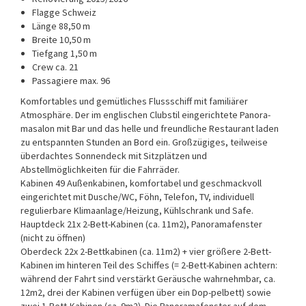
Flagge Schweiz
Länge 88,50 m
Breite 10,50 m
Tiefgang 1,50 m
Crew ca. 21
Passagiere max. 96
Komfortables und gemütliches Flussschiff mit familiärer
Atmosphäre. Der im englischen Clubstil eingerichtete Panora-
masalon mit Bar und das helle und freundliche Restaurant laden
zu entspannten Stunden an Bord ein. Großzügiges, teilweise
überdachtes Sonnendeck mit Sitzplätzen und
Abstellmöglichkeiten für die Fahrräder.
Kabinen 49 Außenkabinen, komfortabel und geschmackvoll
eingerichtet mit Dusche/WC, Föhn, Telefon, TV, individuell
regulierbare Klimaanlage/Heizung, Kühlschrank und Safe.
Hauptdeck 21x 2-Bett-Kabinen (ca. 11m2), Panoramafenster
(nicht zu öffnen)
Oberdeck 22x 2-Bettkabinen (ca. 11m2) + vier größere 2-Bett-
Kabinen im hinteren Teil des Schiffes (= 2-Bett-Kabinen achtern:
während der Fahrt sind verstärkt Geräusche wahrnehmbar, ca.
12m2, drei der Kabinen verfügen über ein Dop-pelbett) sowie