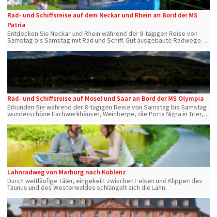
Rad- und Schiffsreise auf dem Neckar und Rhein an Bord der MS
Patria
Entdecken Sie Neckar und Rhein während der 8-tägigen Reise von
Samstag bis Samstag mit Rad und Schiff. Gut ausgebaute Radwege
und viele interessante Ausflugsmöglichkeiten garantieren einen
unvergesslichen Urlaub.
Rad- und Schiffsreise auf Mosel und Saar an Bord der MS Olympia
Erkunden Sie während der 8-tägigen Reise von Samstag bis Samstag
wunderschöne Fachwerkhäuser, Weinberge, die Porta Nigra in Trier,
Saarburg und das deutsche Eck in Koblenz.
Lahnradweg von Marburg nach Koblenz
Durch weitläufige Täler, eingekeilt zwischen Felsen und Klippen des
Taunus und des Westerwaldes schlängelt sich die Lahn.