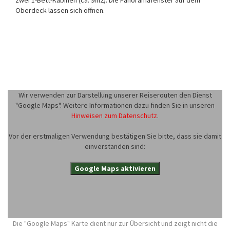
zwei 1-Bett-Kabinen (ca. 9m2). Die Panoramafenster auf dem
Oberdeck lassen sich öffnen.
Wir verwenden zur Darstellung unserer Reiserouten den Dienst
"Google Maps". Weitere Informationen dazu finden Sie in unseren
Hinweisen zum Datenschutz
.
Vor der erstmaligen Verwendung bestätigen Sie bitte, dass sie damit
einverstanden sind:
Google Maps aktivieren
Die "Google Maps" Karte dient nur zur Übersicht und zeigt nicht die