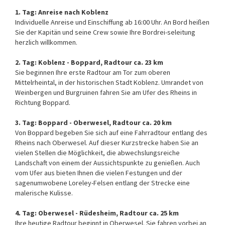
1. Tag: Anreise nach Koblenz
Individuelle Anreise und Einschiffung ab 16:00 Uhr. An Bord heißen
Sie der Kapitän und seine Crew sowie Ihre Bordrei-seleitung
herzlich willkommen.
2. Tag: Koblenz - Boppard, Radtour ca. 23 km
Sie beginnen Ihre erste Radtour am Tor zum oberen
Mittelrheintal, in der historischen Stadt Koblenz. Umrandet von
Weinbergen und Burgruinen fahren Sie am Ufer des Rheins in
Richtung Boppard.
3. Tag: Boppard - Oberwesel, Radtour ca. 20 km
Von Boppard begeben Sie sich auf eine Fahrradtour entlang des
Rheins nach Oberwesel. Auf dieser Kurzstrecke haben Sie an
vielen Stellen die Möglichkeit, die abwechslungsreiche
Landschaft von einem der Aussichtspunkte zu genießen. Auch
vom Ufer aus bieten Ihnen die vielen Festungen und der
sagenumwobene Loreley-Felsen entlang der Strecke eine
malerische Kulisse.
4. Tag: Oberwesel - Rüdesheim, Radtour ca. 25 km
Ihre heutige Radtour beginnt in Oberwesel. Sie fahren vorbei an