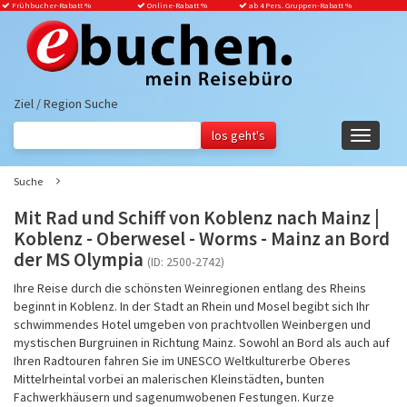
Frühbucher-Rabatt
%
Online-Rabatt %
ab 4 Pers. Gruppen-Rabatt %
Ziel / Region Suche
Navigati
ein-/aus
Suche
Mit Rad und Schiff von Koblenz nach Mainz |
Koblenz - Oberwesel - Worms - Mainz an Bord
der MS Olympia
(ID: 2500-2742)
Ihre Reise durch die schönsten Weinregionen entlang des Rheins
beginnt in Koblenz. In der Stadt an Rhein und Mosel begibt sich Ihr
schwimmendes Hotel umgeben von prachtvollen Weinbergen und
mystischen Burgruinen in Richtung Mainz. Sowohl an Bord als auch auf
Ihren Radtouren fahren Sie im UNESCO Weltkulturerbe Oberes
Mittelrheintal vorbei an malerischen Kleinstädten, bunten
Fachwerkhäusern und sagenumwobenen Festungen. Kurze