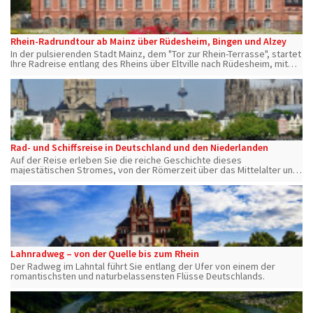
Rhein-Radrundtour ab Mainz über Rüdesheim, Bingen und Alzey
In der pulsierenden Stadt Mainz, dem "Tor zur Rhein-Terrasse", startet
Ihre Radreise entlang des Rheins über Eltville nach Rüdesheim, mit
der bekannten Drosselgasse und weiter über Alzey zurück nach
Mainz.
Rad- und Schiffsreise in Deutschland und den Niederlanden
Auf der Reise erleben Sie die reiche Geschichte dieses
majestätischen Stromes, von der Römerzeit über das Mittelalter und
die industrielle Revolution bis hin zur deutschen Wiedervereinigung.
Lahnradweg – von der Quelle bis zum Rhein
Der Radweg im Lahntal führt Sie entlang der Ufer von einem der
romantischsten und naturbelassensten Flüsse Deutschlands.