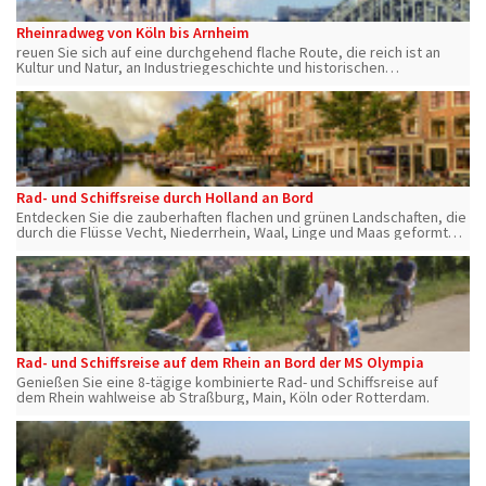
Rheinradweg von Köln bis Arnheim
reuen Sie sich auf eine durchgehend flache Route, die reich ist an
Kultur und Natur, an Industriegeschichte und historischen
Sehenswürdigkeiten. Im Herzen der Domstadt Köln beginnen Sie Ihre
Radreise.
Rad- und Schiffsreise durch Holland an Bord
Entdecken Sie die zauberhaften flachen und grünen Landschaften, die
durch die Flüsse Vecht, Niederrhein, Waal, Linge und Maas geformt
wurden.
Rad- und Schiffsreise auf dem Rhein an Bord der MS Olympia
Genießen Sie eine 8-tägige kombinierte Rad- und Schiffsreise auf
dem Rhein wahlweise ab Straßburg, Main, Köln oder Rotterdam.