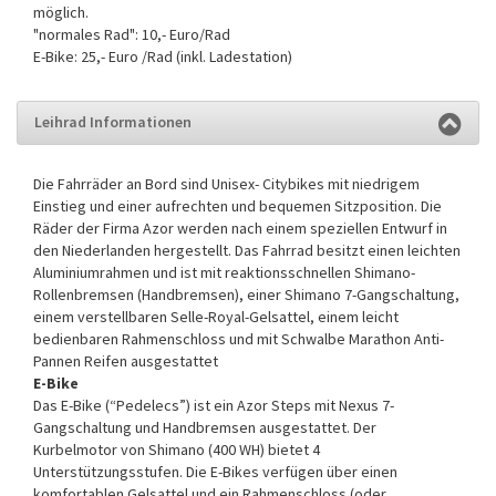
möglich.
"normales Rad": 10,- Euro/Rad
E-Bike: 25,- Euro /Rad (inkl. Ladestation)
Leihrad Informationen
Die Fahrräder an Bord sind Unisex- Citybikes mit niedrigem
Einstieg und einer aufrechten und bequemen Sitzposition. Die
Räder der Firma Azor werden nach einem speziellen Entwurf in
den Niederlanden hergestellt. Das Fahrrad besitzt einen leichten
Aluminiumrahmen und ist mit reaktionsschnellen Shimano-
Rollenbremsen (Handbremsen), einer Shimano 7-Gangschaltung,
einem verstellbaren Selle-Royal-Gelsattel, einem leicht
bedienbaren Rahmenschloss und mit Schwalbe Marathon Anti-
Pannen Reifen ausgestattet
E-Bike
Das E-Bike (“Pedelecs”) ist ein Azor Steps mit Nexus 7-
Gangschaltung und Handbremsen ausgestattet. Der
Kurbelmotor von Shimano (400 WH) bietet 4
Unterstützungsstufen. Die E-Bikes verfügen über einen
komfortablen Gelsattel und ein Rahmenschloss (oder