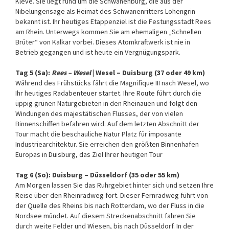
Kleve. Sie liegt rund um die Schwanenburg, die aus der
Nibelungensage als Heimat des Schwanenritters Lohengrin
bekannt ist. Ihr heutiges Etappenziel ist die Festungsstadt Rees
am Rhein. Unterwegs kommen Sie am ehemaligen „Schnellen
Brüter“ von Kalkar vorbei. Dieses Atomkraftwerk ist nie in
Betrieb gegangen und ist heute ein Vergnügungspark.
Tag 5 (Sa):
Rees – Wesel
| Wesel – Duisburg (37 oder 49 km)
Während des Frühstücks fährt die Magnifique III nach Wesel, wo
Ihr heutiges Radabenteuer startet. Ihre Route führt durch die
üppig grünen Naturgebieten in den Rheinauen und folgt den
Windungen des majestätischen Flusses, der von vielen
Binnenschiffen befahren wird. Auf dem letzten Abschnitt der
Tour macht die beschauliche Natur Platz für imposante
Industriearchitektur. Sie erreichen den größten Binnenhafen
Europas in Duisburg, das Ziel Ihrer heutigen Tour
Tag 6 (So): Duisburg – Düsseldorf (35 oder 55 km)
Am Morgen lassen Sie das Ruhrgebiet hinter sich und setzen Ihre
Reise über den Rheinradweg fort. Dieser Fernradweg führt von
der Quelle des Rheins bis nach Rotterdam, wo der Fluss in die
Nordsee mündet. Auf diesem Streckenabschnitt fahren Sie
durch weite Felder und Wiesen, bis nach Düsseldorf. In der