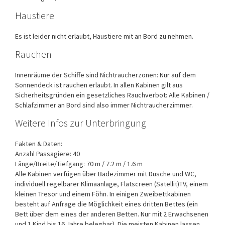
Haustiere
Es ist leider nicht erlaubt, Haustiere mit an Bord zu nehmen.
Rauchen
Innenräume der Schiffe sind Nichtraucherzonen: Nur auf dem
Sonnendeck ist rauchen erlaubt. In allen Kabinen gilt aus
Sicherheitsgründen ein gesetzliches Rauchverbot: Alle Kabinen /
Schlafzimmer an Bord sind also immer Nichtraucherzimmer.
Weitere Infos zur Unterbringung
Fakten & Daten:
Anzahl Passagiere: 40
Länge/Breite/Tiefgang: 70 m / 7.2 m / 1.6 m
Alle Kabinen verfügen über Badezimmer mit Dusche und WC,
individuell regelbarer Klimaanlage, Flatscreen (Satellit)TV, einem
kleinen Tresor und einem Föhn. In einigen Zweibettkabinen
besteht auf Anfrage die Möglichkeit eines dritten Bettes (ein
Bett über dem eines der anderen Betten. Nur mit 2 Erwachsenen
und 1 Kind bis 16 Jahre belegbar). Die meisten Kabinen lassen