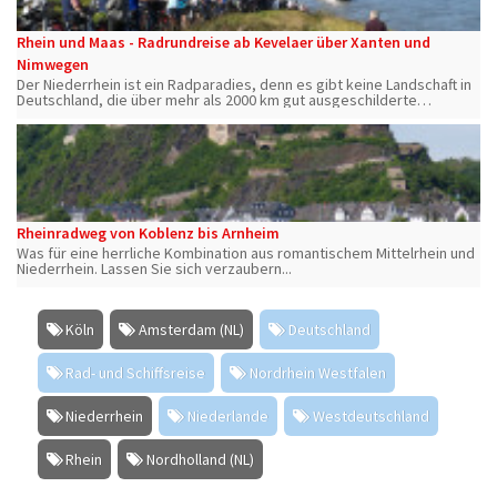
Rhein und Maas - Radrundreise ab Kevelaer über Xanten und
Nimwegen
Der Niederrhein ist ein Radparadies, denn es gibt keine Landschaft in
Deutschland, die über mehr als 2000 km gut ausgeschilderte
Radrouten verfügt.
Rheinradweg von Koblenz bis Arnheim
Was für eine herrliche Kombination aus romantischem Mittelrhein und
Niederrhein. Lassen Sie sich verzaubern...
Köln
Amsterdam (NL)
Deutschland
Rad- und Schiffsreise
Nordrhein Westfalen
Niederrhein
Niederlande
Westdeutschland
Rhein
Nordholland (NL)