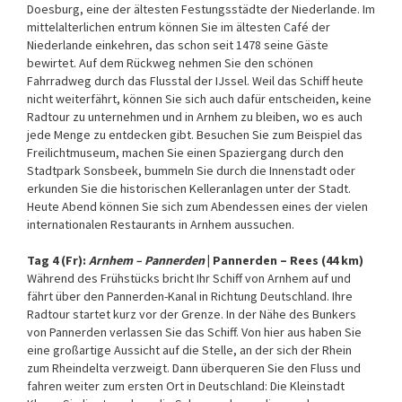
Doesburg, eine der ältesten Festungsstädte der Niederlande. Im
mittelalterlichen entrum können Sie im ältesten Café der
Niederlande einkehren, das schon seit 1478 seine Gäste
bewirtet. Auf dem Rückweg nehmen Sie den schönen
Fahrradweg durch das Flusstal der IJssel. Weil das Schiff heute
nicht weiterfährt, können Sie sich auch dafür entscheiden, keine
Radtour zu unternehmen und in Arnhem zu bleiben, wo es auch
jede Menge zu entdecken gibt. Besuchen Sie zum Beispiel das
Freilichtmuseum, machen Sie einen Spaziergang durch den
Stadtpark Sonsbeek, bummeln Sie durch die Innenstadt oder
erkunden Sie die historischen Kelleranlagen unter der Stadt.
Heute Abend können Sie sich zum Abendessen eines der vielen
internationalen Restaurants in Arnhem aussuchen.
Tag 4 (Fr):
Arnhem – Pannerden
| Pannerden – Rees (44 km)
Während des Frühstücks bricht Ihr Schiff von Arnhem auf und
fährt über den Pannerden-Kanal in Richtung Deutschland. Ihre
Radtour startet kurz vor der Grenze. In der Nähe des Bunkers
von Pannerden verlassen Sie das Schiff. Von hier aus haben Sie
eine großartige Aussicht auf die Stelle, an der sich der Rhein
zum Rheindelta verzweigt. Dann überqueren Sie den Fluss und
fahren weiter zum ersten Ort in Deutschland: Die Kleinstadt