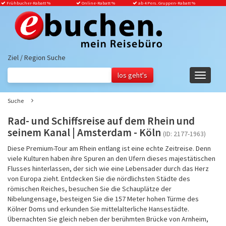
Frühbucher-Rabatt
%
Online-Rabatt %
ab 4 Pers. Gruppen-Rabatt %
Ziel / Region Suche
Navigati
ein-/aus
Suche
Rad- und Schiffsreise auf dem Rhein und
seinem Kanal | Amsterdam - Köln
(ID: 2177-1963)
Diese Premium-Tour am Rhein entlang ist eine echte Zeitreise. Denn
viele Kulturen haben ihre Spuren an den Ufern dieses majestätischen
Flusses hinterlassen, der sich wie eine Lebensader durch das Herz
von Europa zieht. Entdecken Sie die nördlichsten Städte des
römischen Reiches, besuchen Sie die Schauplätze der
Nibelungensage, besteigen Sie die 157 Meter hohen Türme des
Kölner Doms und erkunden Sie mittelalterliche Hansestädte.
Übernachten Sie gleich neben der berühmten Brücke von Arnheim,