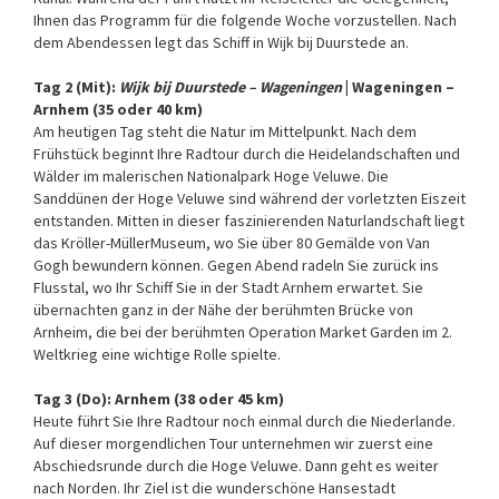
Ihnen das Programm für die folgende Woche vorzustellen. Nach
dem Abendessen legt das Schiff in Wijk bij Duurstede an.
Tag 2 (Mit):
Wijk bij Duurstede – Wageningen
| Wageningen –
Arnhem (35 oder 40 km)
Am heutigen Tag steht die Natur im Mittelpunkt. Nach dem
Frühstück beginnt Ihre Radtour durch die Heidelandschaften und
Wälder im malerischen Nationalpark Hoge Veluwe. Die
Sanddünen der Hoge Veluwe sind während der vorletzten Eiszeit
entstanden. Mitten in dieser faszinierenden Naturlandschaft liegt
das Kröller-MüllerMuseum, wo Sie über 80 Gemälde von Van
Gogh bewundern können. Gegen Abend radeln Sie zurück ins
Flusstal, wo Ihr Schiff Sie in der Stadt Arnhem erwartet. Sie
übernachten ganz in der Nähe der berühmten Brücke von
Arnheim, die bei der berühmten Operation Market Garden im 2.
Weltkrieg eine wichtige Rolle spielte.
Tag 3 (Do): Arnhem (38 oder 45 km)
Heute führt Sie Ihre Radtour noch einmal durch die Niederlande.
Auf dieser morgendlichen Tour unternehmen wir zuerst eine
Abschiedsrunde durch die Hoge Veluwe. Dann geht es weiter
nach Norden. Ihr Ziel ist die wunderschöne Hansestadt