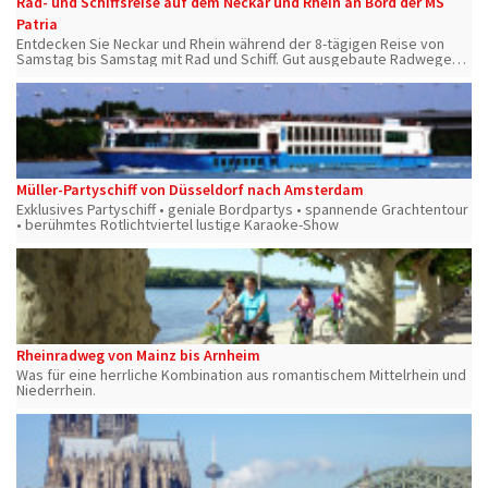
Rad- und Schiffsreise auf dem Neckar und Rhein an Bord der MS
Patria
Entdecken Sie Neckar und Rhein während der 8-tägigen Reise von
Samstag bis Samstag mit Rad und Schiff. Gut ausgebaute Radwege
und viele interessante Ausflugsmöglichkeiten garantieren einen
unvergesslichen Urlaub.
Müller-Partyschiff von Düsseldorf nach Amsterdam
Exklusives Partyschiff • geniale Bordpartys • spannende Grachtentour
• berühmtes Rotlichtviertel lustige Karaoke-Show
Rheinradweg von Mainz bis Arnheim
Was für eine herrliche Kombination aus romantischem Mittelrhein und
Niederrhein.