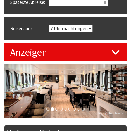
Späteste Abreise:
Reisedauer:
Anzeigen
Previous
Next
© BoatBikeTours