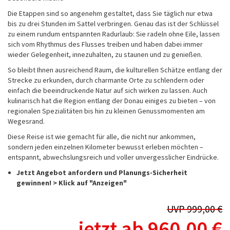
Die Etappen sind so angenehm gestaltet, dass Sie täglich nur etwa
bis zu drei Stunden im Sattel verbringen. Genau das ist der Schlüssel
zu einem rundum entspannten Radurlaub: Sie radeln ohne Eile, lassen
sich vom Rhythmus des Flusses treiben und haben dabei immer
wieder Gelegenheit, innezuhalten, zu staunen und zu genießen.
So bleibt Ihnen ausreichend Raum, die kulturellen Schätze entlang der
Strecke zu erkunden, durch charmante Orte zu schlendern oder
einfach die beeindruckende Natur auf sich wirken zu lassen. Auch
kulinarisch hat die Region entlang der Donau einiges zu bieten – von
regionalen Spezialitäten bis hin zu kleinen Genussmomenten am
Wegesrand.
Diese Reise ist wie gemacht für alle, die nicht nur ankommen,
sondern jeden einzelnen Kilometer bewusst erleben möchten –
entspannt, abwechslungsreich und voller unvergesslicher Eindrücke.
Jetzt Angebot anfordern und Planungs-Sicherheit
gewinnen! > Klick auf "Anzeigen"
UVP 999,00 €
jetzt ab 960,00 €