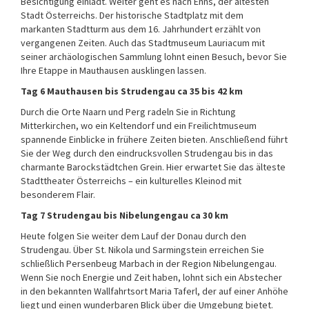
Besichtigung einlädt. Weiter geht es nach Enns, der ältesten
Stadt Österreichs. Der historische Stadtplatz mit dem
markanten Stadtturm aus dem 16. Jahrhundert erzählt von
vergangenen Zeiten. Auch das Stadtmuseum Lauriacum mit
seiner archäologischen Sammlung lohnt einen Besuch, bevor Sie
Ihre Etappe in Mauthausen ausklingen lassen.
Tag 6 Mauthausen bis Strudengau ca 35 bis 42 km
Durch die Orte Naarn und Perg radeln Sie in Richtung
Mitterkirchen, wo ein Keltendorf und ein Freilichtmuseum
spannende Einblicke in frühere Zeiten bieten. Anschließend führt
Sie der Weg durch den eindrucksvollen Strudengau bis in das
charmante Barockstädtchen Grein. Hier erwartet Sie das älteste
Stadttheater Österreichs – ein kulturelles Kleinod mit
besonderem Flair.
Tag 7 Strudengau bis Nibelungengau ca 30 km
Heute folgen Sie weiter dem Lauf der Donau durch den
Strudengau. Über St. Nikola und Sarmingstein erreichen Sie
schließlich Persenbeug Marbach in der Region Nibelungengau.
Wenn Sie noch Energie und Zeit haben, lohnt sich ein Abstecher
in den bekannten Wallfahrtsort Maria Taferl, der auf einer Anhöhe
liegt und einen wunderbaren Blick über die Umgebung bietet.