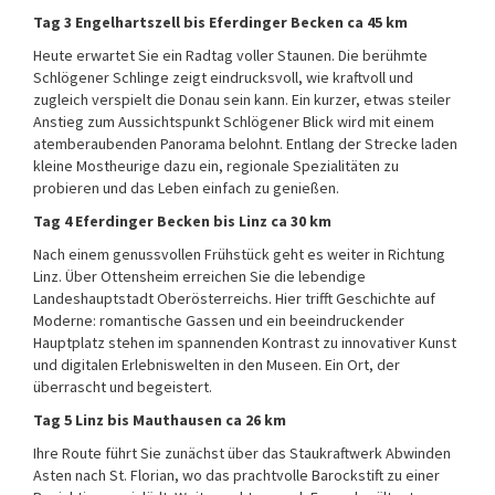
Tag 3 Engelhartszell bis Eferdinger Becken ca 45 km
Heute erwartet Sie ein Radtag voller Staunen. Die berühmte
Schlögener Schlinge zeigt eindrucksvoll, wie kraftvoll und
zugleich verspielt die Donau sein kann. Ein kurzer, etwas steiler
Anstieg zum Aussichtspunkt Schlögener Blick wird mit einem
atemberaubenden Panorama belohnt. Entlang der Strecke laden
kleine Mostheurige dazu ein, regionale Spezialitäten zu
probieren und das Leben einfach zu genießen.
Tag 4 Eferdinger Becken bis Linz ca 30 km
Nach einem genussvollen Frühstück geht es weiter in Richtung
Linz. Über Ottensheim erreichen Sie die lebendige
Landeshauptstadt Oberösterreichs. Hier trifft Geschichte auf
Moderne: romantische Gassen und ein beeindruckender
Hauptplatz stehen im spannenden Kontrast zu innovativer Kunst
und digitalen Erlebniswelten in den Museen. Ein Ort, der
überrascht und begeistert.
Tag 5 Linz bis Mauthausen ca 26 km
Ihre Route führt Sie zunächst über das Staukraftwerk Abwinden
Asten nach St. Florian, wo das prachtvolle Barockstift zu einer