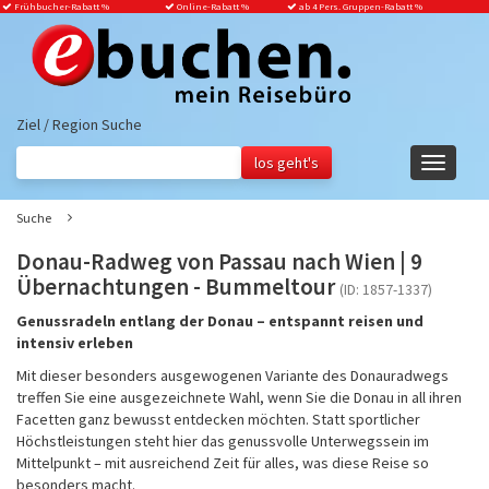
Frühbucher-Rabatt
%
Online-Rabatt %
ab 4 Pers. Gruppen-Rabatt %
Ziel / Region Suche
Navigati
ein-/aus
Suche
Donau-Radweg von Passau nach Wien | 9
Übernachtungen - Bummeltour
(ID: 1857-1337)
Genussradeln entlang der Donau – entspannt reisen und
intensiv erleben
Mit dieser besonders ausgewogenen Variante des Donauradwegs
treffen Sie eine ausgezeichnete Wahl, wenn Sie die Donau in all ihren
Facetten ganz bewusst entdecken möchten. Statt sportlicher
Höchstleistungen steht hier das genussvolle Unterwegssein im
Mittelpunkt – mit ausreichend Zeit für alles, was diese Reise so
besonders macht.