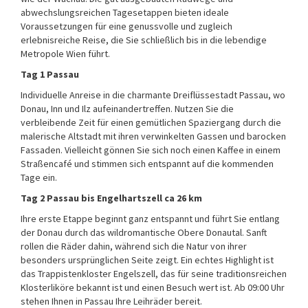
abwechslungsreichen Tagesetappen bieten ideale
Voraussetzungen für eine genussvolle und zugleich
erlebnisreiche Reise, die Sie schließlich bis in die lebendige
Metropole Wien führt.
Tag 1 Passau
Individuelle Anreise in die charmante Dreiflüssestadt Passau, wo
Donau, Inn und Ilz aufeinandertreffen. Nutzen Sie die
verbleibende Zeit für einen gemütlichen Spaziergang durch die
malerische Altstadt mit ihren verwinkelten Gassen und barocken
Fassaden. Vielleicht gönnen Sie sich noch einen Kaffee in einem
Straßencafé und stimmen sich entspannt auf die kommenden
Tage ein.
Tag 2 Passau bis Engelhartszell ca 26 km
Ihre erste Etappe beginnt ganz entspannt und führt Sie entlang
der Donau durch das wildromantische Obere Donautal. Sanft
rollen die Räder dahin, während sich die Natur von ihrer
besonders ursprünglichen Seite zeigt. Ein echtes Highlight ist
das Trappistenkloster Engelszell, das für seine traditionsreichen
Klosterliköre bekannt ist und einen Besuch wert ist. Ab 09:00 Uhr
stehen Ihnen in Passau Ihre Leihräder bereit.