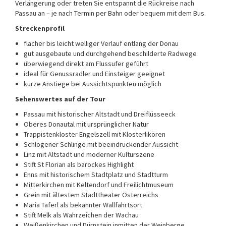
Verlängerung oder treten Sie entspannt die Rückreise nach
Passau an – je nach Termin per Bahn oder bequem mit dem Bus.
Streckenprofil
flacher bis leicht welliger Verlauf entlang der Donau
gut ausgebaute und durchgehend beschilderte Radwege
überwiegend direkt am Flussufer geführt
ideal für Genussradler und Einsteiger geeignet
kurze Anstiege bei Aussichtspunkten möglich
Sehenswertes auf der Tour
Passau mit historischer Altstadt und Dreiflüsseeck
Oberes Donautal mit ursprünglicher Natur
Trappistenkloster Engelszell mit Klosterlikören
Schlögener Schlinge mit beeindruckender Aussicht
Linz mit Altstadt und moderner Kulturszene
Stift St Florian als barockes Highlight
Enns mit historischem Stadtplatz und Stadtturm
Mitterkirchen mit Keltendorf und Freilichtmuseum
Grein mit ältestem Stadttheater Österreichs
Maria Taferl als bekannter Wallfahrtsort
Stift Melk als Wahrzeichen der Wachau
Weißenkirchen und Dürnstein inmitten der Weinberge