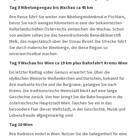
Tag 8 Nibelungengau bis Wachau ca 45 km
Ihre Reise führt Sie weiter zum Nibelungendenkmal in Pöchlarn,
bevor Sie nach wenigen Kilometern in eine der bekanntesten
Kulturlandschaften Österreichs eintauchen: die Wachau. Schon
von weitem sehen Sie das beeindruckende Benediktinerstift
Melk, das majestätisch über der Donau thront. Die Strecke führt
Sie durch malerische Weinberge, die diese Region so
unverwechselbar machen.
Tag 9 Wachau bis Wien ca 19 km plus Bahnfahrt Krems Wien
Ein letzter Radtag voller Genuss erwartet Sie. Über die
idyllischen Weinorte Weißenkirchen und Dürnstein, bekannt für
ihre markante Kirche und die Burgruine, gelangen Sie nach
Krems. Die traditionsreiche Weinstadt blickt auf eine lange
Geschichte zurück. Von hier bringt Sie die Bahn bequem in die
österreichische Hauptstadt Wien. Tauchen Sie ein in das
besondere Flair dieser Weltstadt, in der Geschichte, Musik und
Lebensfreude allgegenwärtig sind.
Tag 10 Wien
Ihre Radreise endet in Wien. Nutzen Sie die Gelegenheit für eine