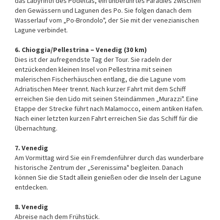
das Labyrinth des Podeltas, ein unberührtes Paradies zwischen
den Gewässern und Lagunen des Po. Sie folgen danach dem
Wasserlauf vom „Po-Brondolo", der Sie mit der venezianischen
Lagune verbindet.
6. Chioggia/Pellestrina – Venedig (30 km)
Dies ist der aufregendste Tag der Tour. Sie radeln der
entzückenden kleinen Insel von Pellestrina mit seinen
malerischen Fischerhäuschen entlang, die die Lagune vom
Adriatischen Meer trennt. Nach kurzer Fahrt mit dem Schiff
erreichen Sie den Lido mit seinen Steindämmen „Murazzi". Eine
Etappe der Strecke führt nach Malamocco, einem antiken Hafen.
Nach einer letzten kurzen Fahrt erreichen Sie das Schiff für die
Übernachtung.
7. Venedig
Am Vormittag wird Sie ein Fremdenführer durch das wunderbare
historische Zentrum der „Serenissima" begleiten. Danach
können Sie die Stadt allein genießen oder die Inseln der Lagune
entdecken.
8. Venedig
Abreise nach dem Frühstück.