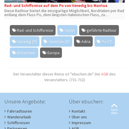
Rad- und Schiffsreise auf dem Po von Venedig bis Mantua
Diese Radtour bietet die einzigartige Möglichkeit, Norditalien per Rad
entlang dem Fluss Po, dem längsten italienischen Fluss, zu
entdecken.
Rad- und Schiffsreise
Italien
geführte Radtour
Venedig (IT)
Venetien (IT)
Adria
Po (IT)
Mittelmeer
Europa
Der Veranstalter dieser Reise ist "ebuchen.de". Die
AGB
des
Veranstalters. (731-732)
Unsere Angebote:
Über ebuchen:
nach
Fahrradtouren
Kontakt
oben
Wanderurlaub
Über uns
Schiffsreisen
Impressum
Partyreisen
AGB