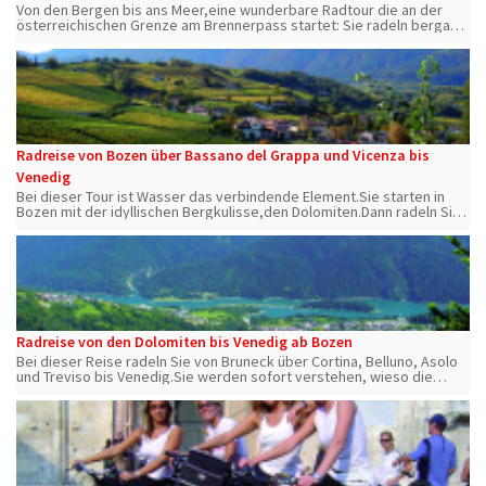
Von den Bergen bis ans Meer,eine wunderbare Radtour die an der
österreichischen Grenze am Brennerpass startet: Sie radeln bergab
durch alte Dörfer, vorbei an Burgen bis zum Gardasee & weiter über
Verona bis Venedig
Radreise von Bozen über Bassano del Grappa und Vicenza bis
Venedig
Bei dieser Tour ist Wasser das verbindende Element.Sie starten in
Bozen mit der idyllischen Bergkulisse,den Dolomiten.Dann radeln Sie
entlang der Etsch & Brenta,entdecken Padua &Chioggia bevor Sie
Venedig erreichen
Radreise von den Dolomiten bis Venedig ab Bozen
Bei dieser Reise radeln Sie von Bruneck über Cortina, Belluno, Asolo
und Treviso bis Venedig.Sie werden sofort verstehen, wieso die
Dolomiten 2009 zum Weltnaturerbe wurden...