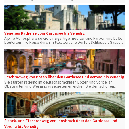
unendlichen Zauber
Venetien Radreise vom Gardasee bis Venedig
Alpine Atmosphäre sowie einzigartige mediterrane Farben und Düfte
begleiten Ihre Reise durch mittelalterliche Dörfer, Schlösser, Gassen
und über Brücken berühmtester Kunststädte wie Verona, Vicenza und
Padua.
Etschradweg von Bozen über den Gardasee und Verona bis Venedig
Sie starten radelnd im deutschsprachigen Bozen und vorbei an
Obstgärten und Weinanbaugebieten erreichen Sie den schönen
Gardasee. Per Rad geht es weiter über Verona, Vicenza und Padua an
die Adria nach Venedig.
Eisack- und Etschradweg von Innsbruck über den Gardasee und
Verona bis Venedig