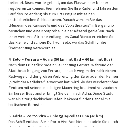
befindet. Dises wurde gebaut, um das Flusswasser besser
regulieren zu können. Hier nehmen Sie Ihre Räder und fahren den
Lauf des Po entlang bis zum Ort Ostiglia mit seinen
mittelalterlichen Schlossruinen. Danach werden Sie das
„Museum des Karussells und des Volkstheaters" in Bergantino
besuchen und eine Kostprobe in einer Käserei genießen. Nach
einer weiteren Strecke entlang des Canal Bianco erreichen Sie
das kleine und schöne Dorf von Zelo, wo das Schiff für die
Übernachtung verankert ist.
4. Zelo – Ferrara – Adria (50 km mit Rad + 60 km mit Bus)
Nach dem Frühstück radeln Sie Richtung Ferrara. Während der
Stadtbesichtigung von Ferrara, das sich wegen der zahlreichen
Radwege und der großen Verbreitung der Zweiräder den Namen
„Stadt der Radfahrer" erworben hat, wird Sie das wunderschöne
Zentrum mit seinem mächtigen Mauerring bestimmt verzaubern.
Ein kurzer Bustransfer bringt Sie dann nach Adria. Diese Stadt
war ein alter griechischer Hafen, bekannt für den Handel mit
baltischem Bernstein.
5. Adria – Porto Viro – Chioggia/Pellestrina (40 km)
Das Schiff entlässt Sie in Porto Viro. Von hier aus radeln Sie durch