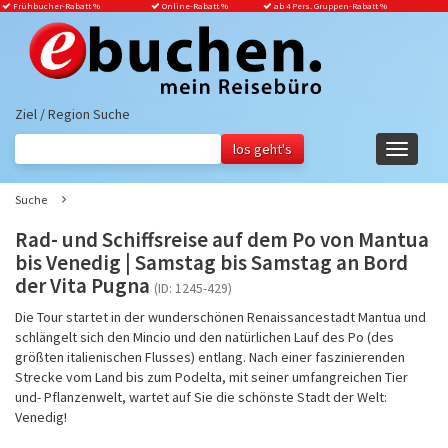
Frühbucher-Rabatt
%
Online-Rabatt %
ab 4 Pers. Gruppen-Rabatt %
Ziel / Region Suche
Navigati
ein-/aus
Suche
Rad- und Schiffsreise auf dem Po von Mantua
bis Venedig | Samstag bis Samstag an Bord
der Vita Pugna
(ID: 1245-429)
Die Tour startet in der wunderschönen Renaissancestadt Mantua und
schlängelt sich den Mincio und den natürlichen Lauf des Po (des
größten italienischen Flusses) entlang. Nach einer faszinierenden
Strecke vom Land bis zum Podelta, mit seiner umfangreichen Tier
und- Pflanzenwelt, wartet auf Sie die schönste Stadt der Welt:
Venedig!