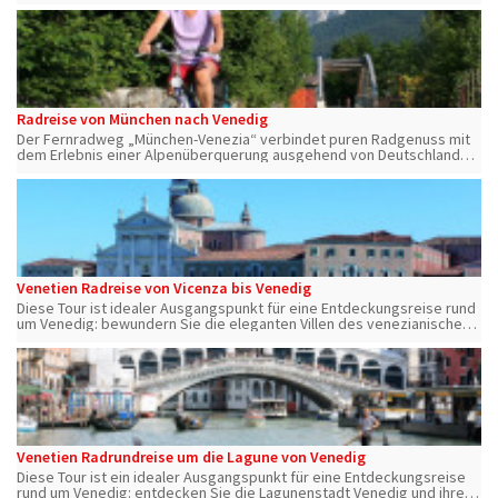
Cortina d’Ampezzo & weiter über Belluno, Bassano del Grappa &
Asolo bis Venedig
Radreise von München nach Venedig
Der Fernradweg „München-Venezia“ verbindet puren Radgenuss mit
dem Erlebnis einer Alpenüberquerung ausgehend von Deutschland
über Österreich bis nach Italien an die Adria.
Venetien Radreise von Vicenza bis Venedig
Diese Tour ist idealer Ausgangspunkt für eine Entdeckungsreise rund
um Venedig: bewundern Sie die eleganten Villen des venezianischen
Adels... entdecken Sie Vicenza, Bassano del Grappa, Asolo, Treviso
und Venedig.
Venetien Radrundreise um die Lagune von Venedig
Diese Tour ist ein idealer Ausgangspunkt für eine Entdeckungsreise
rund um Venedig: entdecken Sie die Lagunenstadt Venedig und ihren