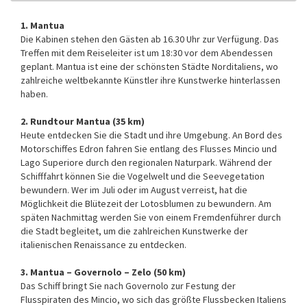
1. Mantua
Die Kabinen stehen den Gästen ab 16.30 Uhr zur Verfügung. Das
Treffen mit dem Reiseleiter ist um 18:30 vor dem Abendessen
geplant. Mantua ist eine der schönsten Städte Norditaliens, wo
zahlreiche weltbekannte Künstler ihre Kunstwerke hinterlassen
haben.
2. Rundtour Mantua (35 km)
Heute entdecken Sie die Stadt und ihre Umgebung. An Bord des
Motorschiffes Edron fahren Sie entlang des Flusses Mincio und
Lago Superiore durch den regionalen Naturpark. Während der
Schifffahrt können Sie die Vogelwelt und die Seevegetation
bewundern. Wer im Juli oder im August verreist, hat die
Möglichkeit die Blütezeit der Lotosblumen zu bewundern. Am
späten Nachmittag werden Sie von einem Fremdenführer durch
die Stadt begleitet, um die zahlreichen Kunstwerke der
italienischen Renaissance zu entdecken.
3. Mantua – Governolo – Zelo (50 km)
Das Schiff bringt Sie nach Governolo zur Festung der
Flusspiraten des Mincio, wo sich das größte Flussbecken Italiens