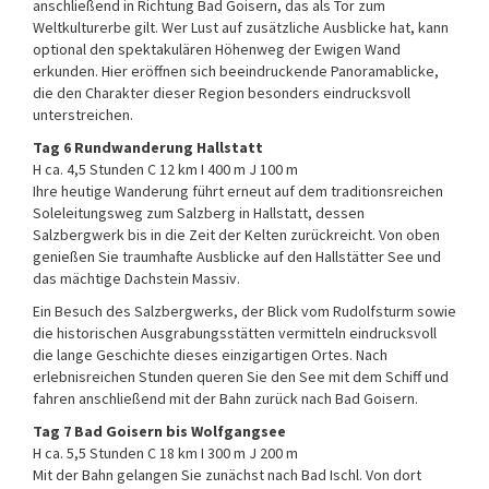
anschließend in Richtung Bad Goisern, das als Tor zum
Weltkulturerbe gilt. Wer Lust auf zusätzliche Ausblicke hat, kann
optional den spektakulären Höhenweg der Ewigen Wand
erkunden. Hier eröffnen sich beeindruckende Panoramablicke,
die den Charakter dieser Region besonders eindrucksvoll
unterstreichen.
Tag 6 Rundwanderung Hallstatt
H ca. 4,5 Stunden C 12 km I 400 m J 100 m
Ihre heutige Wanderung führt erneut auf dem traditionsreichen
Soleleitungsweg zum Salzberg in Hallstatt, dessen
Salzbergwerk bis in die Zeit der Kelten zurückreicht. Von oben
genießen Sie traumhafte Ausblicke auf den Hallstätter See und
das mächtige Dachstein Massiv.
Ein Besuch des Salzbergwerks, der Blick vom Rudolfsturm sowie
die historischen Ausgrabungsstätten vermitteln eindrucksvoll
die lange Geschichte dieses einzigartigen Ortes. Nach
erlebnisreichen Stunden queren Sie den See mit dem Schiff und
fahren anschließend mit der Bahn zurück nach Bad Goisern.
Tag 7 Bad Goisern bis Wolfgangsee
H ca. 5,5 Stunden C 18 km I 300 m J 200 m
Mit der Bahn gelangen Sie zunächst nach Bad Ischl. Von dort