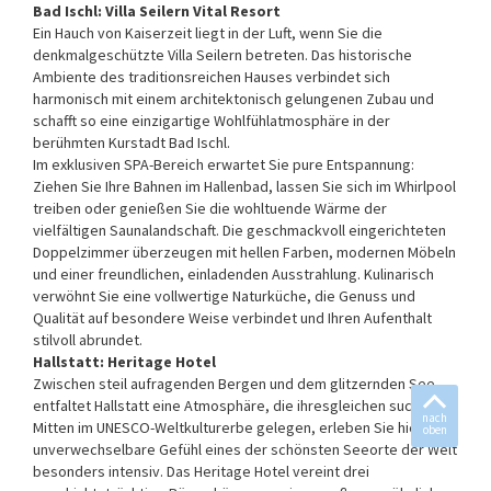
Bad Ischl: Villa Seilern Vital Resort
Ein Hauch von Kaiserzeit liegt in der Luft, wenn Sie die
denkmalgeschützte Villa Seilern betreten. Das historische
Ambiente des traditionsreichen Hauses verbindet sich
harmonisch mit einem architektonisch gelungenen Zubau und
schafft so eine einzigartige Wohlfühlatmosphäre in der
berühmten Kurstadt Bad Ischl.
Im exklusiven SPA-Bereich erwartet Sie pure Entspannung:
Ziehen Sie Ihre Bahnen im Hallenbad, lassen Sie sich im Whirlpool
treiben oder genießen Sie die wohltuende Wärme der
vielfältigen Saunalandschaft. Die geschmackvoll eingerichteten
Doppelzimmer überzeugen mit hellen Farben, modernen Möbeln
und einer freundlichen, einladenden Ausstrahlung. Kulinarisch
verwöhnt Sie eine vollwertige Naturküche, die Genuss und
Qualität auf besondere Weise verbindet und Ihren Aufenthalt
stilvoll abrundet.
Hallstatt: Heritage Hotel
Zwischen steil aufragenden Bergen und dem glitzernden See
entfaltet Hallstatt eine Atmosphäre, die ihresgleichen sucht.
nach
Mitten im UNESCO-Weltkulturerbe gelegen, erleben Sie hier das
oben
unverwechselbare Gefühl eines der schönsten Seeorte der Welt
besonders intensiv. Das Heritage Hotel vereint drei