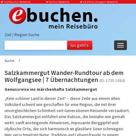
Frühbucher-Rabatt
%
Online-Rabatt %
ab 4 Pers. Gruppen-Rabatt %
Ziel / Region Suche
Navigati
ein-/aus
Suche
Salzkammergut Wander-Rundtour ab dem
Wolfgangsee | 7 Übernachtungen
(ID: 1730-1084)
Genussreise ins märchenhafte Salzkammergut
„Kein schöner Land in dieser Zeit“ – diese Zeile aus einem alten
Volkslied scheint wie geschaffen für eine Region, die mit ihrer
unvergleichlichen Schönheit seit Generationen Reisende verzaubert.
Das Salzkammergut entfaltet eine Kulisse, die beinahe wie gemalt
wirkt: sanft ansteigende Almwiesen, imposante Berggipfel und
idyllische Orte, die sich harmonisch an glasklare Seen schmiegen.
Hier verschmelzen Natur, Tradition und Lebensfreude zu einem