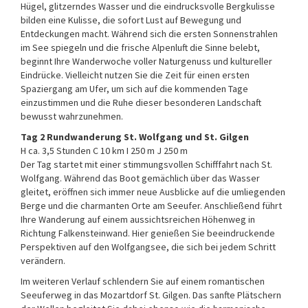
Hügel, glitzerndes Wasser und die eindrucksvolle Bergkulisse
bilden eine Kulisse, die sofort Lust auf Bewegung und
Entdeckungen macht. Während sich die ersten Sonnenstrahlen
im See spiegeln und die frische Alpenluft die Sinne belebt,
beginnt Ihre Wanderwoche voller Naturgenuss und kultureller
Eindrücke. Vielleicht nutzen Sie die Zeit für einen ersten
Spaziergang am Ufer, um sich auf die kommenden Tage
einzustimmen und die Ruhe dieser besonderen Landschaft
bewusst wahrzunehmen.
Tag 2 Rundwanderung St. Wolfgang und St. Gilgen
H ca. 3,5 Stunden C 10 km I 250 m J 250 m
Der Tag startet mit einer stimmungsvollen Schifffahrt nach St.
Wolfgang. Während das Boot gemächlich über das Wasser
gleitet, eröffnen sich immer neue Ausblicke auf die umliegenden
Berge und die charmanten Orte am Seeufer. Anschließend führt
Ihre Wanderung auf einem aussichtsreichen Höhenweg in
Richtung Falkensteinwand. Hier genießen Sie beeindruckende
Perspektiven auf den Wolfgangsee, die sich bei jedem Schritt
verändern.
Im weiteren Verlauf schlendern Sie auf einem romantischen
Seeuferweg in das Mozartdorf St. Gilgen. Das sanfte Plätschern