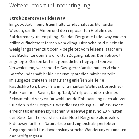
Weitere Infos zur Unterbringung I
Strobl: Bergrose Hideaway
Eingebettet in eine traumhafte Landschaft aus blühenden
Wiesen, sanften Almen und den imposanten Gipfeln des
Salzkammerguts empfängt Sie das Bergrose Hideaway wie ein
stiller Zufluchtsort fernab vom Alltag. Hier scheint die Zeit ein
wenig langsamer zu ticken – begleitet vom leisen Plätschern
des Bachs, zu dem Sie direkten Zugang haben. Der liebevoll
angelegte Garten lädt mit gemütlichen Liegeplätzen zum
Verweilen ein, während die Gastgeberfamilie mit herzlicher
Gastfreundschaft ihr kleines Naturparadies mit Ihnen teilt.
Im ausgezeichneten Restaurant genießen Sie feine
Köstlichkeiten, bevor Sie im charmanten Wellnessbereich zur
Ruhe kommen: Sauna, Dampfbad, Whirlpool und ein kleines
Schwimmbad sorgen für wohltuende Entspannung nach aktiven
Stunden in der Bergwelt. Wer die Umgebung zu Fuß erkundet,
erreicht über einen idyllischen Wiesenweg in rund 20 Minuten
den See. Damit erweist sich das Hotel Bergrose als ideales
Hideaway für Ihren Natururlaub und zugleich als perfekter
Ausgangspunkt für abwechslungsreiche Wanderungen rund um
den Wolfgangsee.