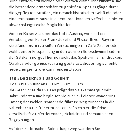
Ruhe entdeckt zu werden oder einfach einmal innezuhalten und
die besondere Atmosphäre zu genießen. Spaziergänge durch
die gepflegten Straßen, ein Besuch historischer Gebäude oder
eine entspannte Pause in einem traditionellen Kaffeehaus bieten
abwechslungsreiche Möglichkeiten.
Von der Kaiservilla über das Hotel Austria, wo einst die
Verlobung von Kaiser Franz Josef und Elisabeth von Bayern
stattfand, bis hin zu süßen Versuchungen im Café Zauner oder
wohltuender Entspannung in den warmen Soleschwimmbädern
der Salzkammergut Therme reicht das Spektrum an Eindrücken.
Ob aktiv oder genussvoll ruhig gestaltet, dieser Tag schenkt
neue Energie für die kommenden Etappen.
Tag 5 Bad Ischl bis Bad Goisern
H ca. 3 bis 5 Stunden C 11 km I 50 m J 50 m
Die Geschichte des Salzes prägt das Salzkammergut seit
Jahrhunderten und begleitet Sie auch auf dieser Wanderung.
Entlang der Ischler Promenade führt Ihr Weg zunächst in die
Kaltenbachau. In früheren Zeiten traf sich hier die feine
Gesellschaft zu Pferderennen, Picknicks und romantischen
Begegnungen.
Auf dem historischen Soleleitungsweg wandern Sie