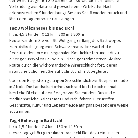
der Wellen begleitet Sie dabei ebenso wie die harmonische
Verbindung aus Natur und gewachsener Ortskultur. Nach
erlebnisreichen Stunden bringt Sie das Schiff wieder zurück und
lässt den Tag entspannt ausklingen.
Tag 3 Wolfgangsee bis Bad Ischl
H ca. 4,5 Stunden C 12 km I 300 m J 300 m
Heute wandern Sie von St. Wolfgang entlang des Sattlweges
zum idyllisch gelegenen Schwarzensee. Hier wartet die
Seehütte der Lore mit regionalen Köstlichkeiten und lädt zu
einer genussvollen Pause ein. Frisch gestärkt setzen Sie Ihre
Route durch die wildromantische Wirerschlucht fort, deren
natürliche Schönheit Sie auf Schritt und Tritt begleitet.
Über den Bürglstein gelangen Sie schließlich zur Seepromenade
in Strobl. Die Landschaft öffnet sich und bietet noch einmal
herrliche Blicke auf den See, bevor Sie mit dem Bus in die
traditionsreiche Kaiserstadt Bad Ischl fahren. Hier treffen
Geschichte, Kultur und Lebensfreude auf ganz besondere Weise
zusammen.
Tag 4 Ruhetag in Bad Ischl
H ca. 1,5 Stunden C 4 km I 150 m J 150 m
Dieser Tag gehört ganz Ihnen. Bad Ischl lädt dazu ein, in aller