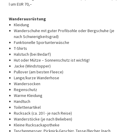
l um EUR 70,–
Wanderausrüstung
Kleidung
Wanderschuhe mit guter Profilsohle oder Bergschuhe (je
nach Schwierigkeitsgrad)
Funktionelle Sportunterwäsche
T-Shirts
Halstuch (bei Bedarf)
Hut oder Mütze – Sonnenschutz ist wichtig!
Jacke (Windstopper)
Pullover (am besten Fleece)
Lange/kurze Wanderhose
Wandersocken
Regenschutz
Warme Kleidung
Handtuch
Toilettenartikel
Rucksack (ca. 20 l - je nach Reise)
Wanderstöcke (je nach Belieben)
Kleine Rucksackapotheke
Taschenmesser, Picknick-Geschirr, Tasse/Becher (nach