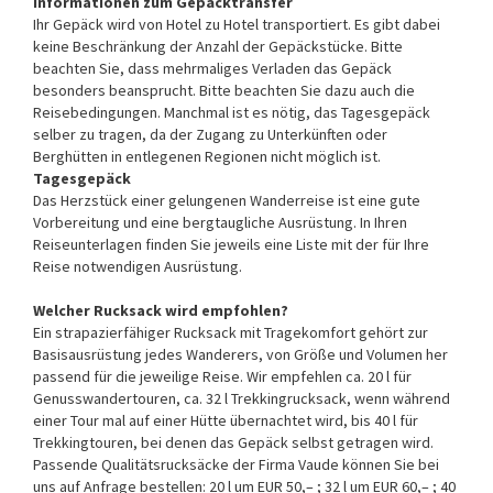
Informationen zum Gepäcktransfer
Ihr Gepäck wird von Hotel zu Hotel transportiert. Es gibt dabei
keine Beschränkung der Anzahl der Gepäckstücke. Bitte
beachten Sie, dass mehrmaliges Verladen das Gepäck
besonders beansprucht. Bitte beachten Sie dazu auch die
Reisebedingungen. Manchmal ist es nötig, das Tagesgepäck
selber zu tragen, da der Zugang zu Unterkünften oder
Berghütten in entlegenen Regionen nicht möglich ist.
Tagesgepäck
Das Herzstück einer gelungenen Wanderreise ist eine gute
Vorbereitung und eine bergtaugliche Ausrüstung. In Ihren
Reiseunterlagen finden Sie jeweils eine Liste mit der für Ihre
Reise notwendigen Ausrüstung.
Welcher Rucksack wird empfohlen?
Ein strapazierfähiger Rucksack mit Tragekomfort gehört zur
Basisausrüstung jedes Wanderers, von Größe und Volumen her
passend für die jeweilige Reise. Wir empfehlen ca. 20 l für
Genusswandertouren, ca. 32 l Trekkingrucksack, wenn während
einer Tour mal auf einer Hütte übernachtet wird, bis 40 l für
Trekkingtouren, bei denen das Gepäck selbst getragen wird.
Passende Qualitätsrucksäcke der Firma Vaude können Sie bei
uns auf Anfrage bestellen: 20 l um EUR 50,– ; 32 l um EUR 60,– ; 40