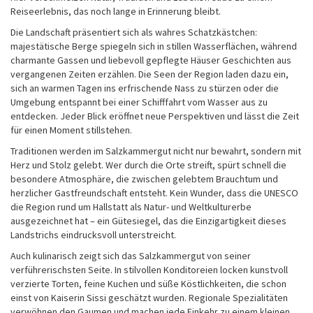
Reiseerlebnis, das noch lange in Erinnerung bleibt.
Die Landschaft präsentiert sich als wahres Schatzkästchen:
majestätische Berge spiegeln sich in stillen Wasserflächen, während
charmante Gassen und liebevoll gepflegte Häuser Geschichten aus
vergangenen Zeiten erzählen. Die Seen der Region laden dazu ein,
sich an warmen Tagen ins erfrischende Nass zu stürzen oder die
Umgebung entspannt bei einer Schifffahrt vom Wasser aus zu
entdecken. Jeder Blick eröffnet neue Perspektiven und lässt die Zeit
für einen Moment stillstehen.
Traditionen werden im Salzkammergut nicht nur bewahrt, sondern mit
Herz und Stolz gelebt. Wer durch die Orte streift, spürt schnell die
besondere Atmosphäre, die zwischen gelebtem Brauchtum und
herzlicher Gastfreundschaft entsteht. Kein Wunder, dass die UNESCO
die Region rund um Hallstatt als Natur- und Weltkulturerbe
ausgezeichnet hat – ein Gütesiegel, das die Einzigartigkeit dieses
Landstrichs eindrucksvoll unterstreicht.
Auch kulinarisch zeigt sich das Salzkammergut von seiner
verführerischsten Seite. In stilvollen Konditoreien locken kunstvoll
verzierte Torten, feine Kuchen und süße Köstlichkeiten, die schon
einst von Kaiserin Sissi geschätzt wurden. Regionale Spezialitäten
verwöhnen den Gaumen und machen jede Einkehr zu einem kleinen