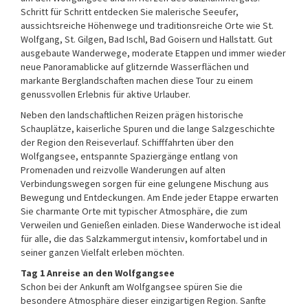
Schritt für Schritt entdecken Sie malerische Seeufer,
aussichtsreiche Höhenwege und traditionsreiche Orte wie St.
Wolfgang, St. Gilgen, Bad Ischl, Bad Goisern und Hallstatt. Gut
ausgebaute Wanderwege, moderate Etappen und immer wieder
neue Panoramablicke auf glitzernde Wasserflächen und
markante Berglandschaften machen diese Tour zu einem
genussvollen Erlebnis für aktive Urlauber.
Neben den landschaftlichen Reizen prägen historische
Schauplätze, kaiserliche Spuren und die lange Salzgeschichte
der Region den Reiseverlauf. Schifffahrten über den
Wolfgangsee, entspannte Spaziergänge entlang von
Promenaden und reizvolle Wanderungen auf alten
Verbindungswegen sorgen für eine gelungene Mischung aus
Bewegung und Entdeckungen. Am Ende jeder Etappe erwarten
Sie charmante Orte mit typischer Atmosphäre, die zum
Verweilen und Genießen einladen. Diese Wanderwoche ist ideal
für alle, die das Salzkammergut intensiv, komfortabel und in
seiner ganzen Vielfalt erleben möchten.
Tag 1 Anreise an den Wolfgangsee
Schon bei der Ankunft am Wolfgangsee spüren Sie die
besondere Atmosphäre dieser einzigartigen Region. Sanfte