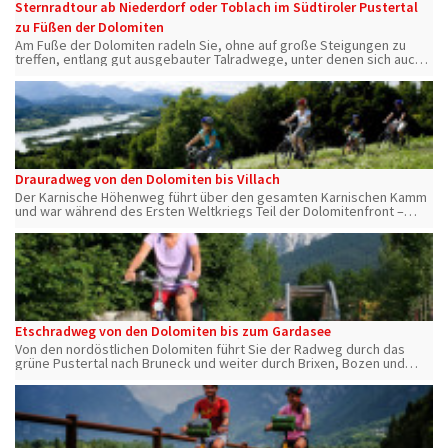
Sternradtour ab Niederdorf oder Toblach im Südtiroler Pustertal
zu Füßen der Dolomiten
Am Fuße der Dolomiten radeln Sie, ohne auf große Steigungen zu
treffen, entlang gut ausgebauter Talradwege, unter denen sich auch
der Klassiker „Toblach – Lienz“ und der Drauradweg befinden.
Drauradweg von den Dolomiten bis Villach
Der Karnische Höhenweg führt über den gesamten Karnischen Kamm
und war während des Ersten Weltkriegs Teil der Dolomitenfront –
immer noch sind die verfallene Stellungsbauten Zeuge dieses
dunklen Kapitels.
Etschradweg von den Dolomiten bis zum Gardasee
Von den nordöstlichen Dolomiten führt Sie der Radweg durch das
grüne Pustertal nach Bruneck und weiter durch Brixen, Bozen und
einem Abstecher nach Meran über Trient zum Gardasee