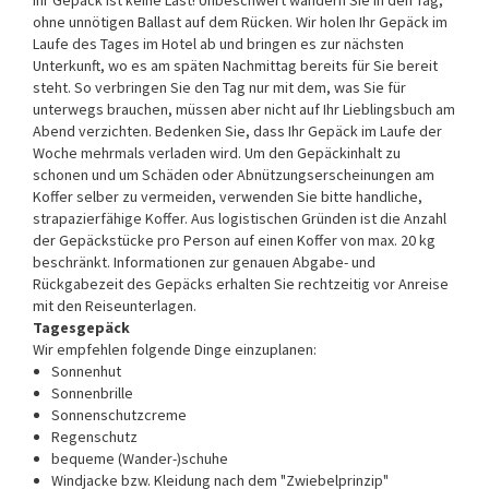
Ihr Gepäck ist keine Last! Unbeschwert wandern Sie in den Tag,
ohne unnötigen Ballast auf dem Rücken. Wir holen Ihr Gepäck im
Laufe des Tages im Hotel ab und bringen es zur nächsten
Unterkunft, wo es am späten Nachmittag bereits für Sie bereit
steht. So verbringen Sie den Tag nur mit dem, was Sie für
unterwegs brauchen, müssen aber nicht auf Ihr Lieblingsbuch am
Abend verzichten. Bedenken Sie, dass Ihr Gepäck im Laufe der
Woche mehrmals verladen wird. Um den Gepäckinhalt zu
schonen und um Schäden oder Abnützungserscheinungen am
Koffer selber zu vermeiden, verwenden Sie bitte handliche,
strapazierfähige Koffer. Aus logistischen Gründen ist die Anzahl
der Gepäckstücke pro Person auf einen Koffer von max. 20 kg
beschränkt. Informationen zur genauen Abgabe- und
Rückgabezeit des Gepäcks erhalten Sie rechtzeitig vor Anreise
mit den Reiseunterlagen.
Tagesgepäck
Wir empfehlen folgende Dinge einzuplanen:
Sonnenhut
Sonnenbrille
Sonnenschutzcreme
Regenschutz
bequeme (Wander-)schuhe
Windjacke bzw. Kleidung nach dem "Zwiebelprinzip"