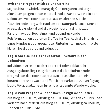
zwischen Pragser Wildsee und Cortina
Majestätische Gipfel, smaragdgrüne Bergseen und urige
Almhütten prägen diese eindrucksvolle Wanderwoche in den
Dolomiten. Vom Hochpustertal aus entdecken Sie die
faszinierende Bergwelt rund um den Naturpark Fanes Sennes
Prags, das Gadertal und die Region Cortina d Ampezzo.
Panoramawege, Hochalmen und beeindruckende
Felsformationen begleiten Sie Tag für Tag. Auch die Mitnahme
eines Hundes ist bei geeigneten Unterkünften möglich – bitte
klären Sie dies vorab individuell ab.
Tag 1: Anreise ins Hochpustertal – Auftakt in den
Dolomiten
Individuelle Anreise nach Niederdorf oder Toblach. Ihr
Ausgangshotel liegt eingebettet in die beeindruckende
Bergkulisse des Hochpustertals. In Hotelnähe steht ein
kostenloser unbewachter öffentlicher Parkplatz zur Verfügung –
beste Voraussetzungen für eine entspannte Wanderwoche.
Tag 2: Vom Pragser Wildsee nach St Vigil oder Pederü
Aufstieg ca. 800 Hm, Abstieg ca. 1100 Hm, Gehzeit ca. 5 bis 6 Std
Variante nach Pederü: Aufstieg ca. 900 Hm, Abstieg ca. 850 Hm,
Gehzeit ca. 5 bis 6 Std