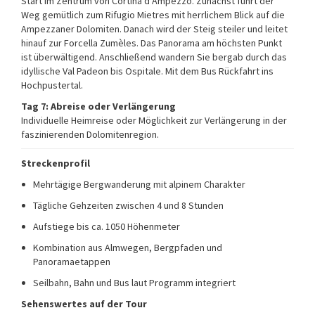
Start im Zentrum von Cortina d Ampezzo. Zunächst führt der
Weg gemütlich zum Rifugio Mietres mit herrlichem Blick auf die
Ampezzaner Dolomiten. Danach wird der Steig steiler und leitet
hinauf zur Forcella Zumèles. Das Panorama am höchsten Punkt
ist überwältigend. Anschließend wandern Sie bergab durch das
idyllische Val Padeon bis Ospitale. Mit dem Bus Rückfahrt ins
Hochpustertal.
Tag 7: Abreise oder Verlängerung
Individuelle Heimreise oder Möglichkeit zur Verlängerung in der
faszinierenden Dolomitenregion.
Streckenprofil
Mehrtägige Bergwanderung mit alpinem Charakter
Tägliche Gehzeiten zwischen 4 und 8 Stunden
Aufstiege bis ca. 1050 Höhenmeter
Kombination aus Almwegen, Bergpfaden und
Panoramaetappen
Seilbahn, Bahn und Bus laut Programm integriert
Sehenswertes auf der Tour