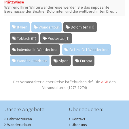
Plätzwiese
Während Ihrer Winterwanderreise werden Sie das imposante
Bergmassiv der Sextner Dolomiten und die weltberühmten Drei
Zinnen bewundern.
Italien
Wandertour
Dolomiten (IT)
Toblach (IT)
Pustertal (IT)
Individuelle Wandertour
Ort-zu-Ort-Wandertour
Wander-Rundtour
Alpen
Europa
Der Veranstalter dieser Reise ist "ebuchen.de". Die
AGB
des
Veranstalters. (1273-1274)
Unsere Angebote:
Über ebuchen:
Fahrradtouren
Kontakt
Wanderurlaub
Über uns