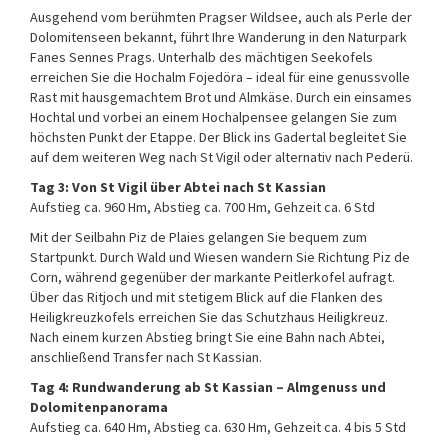
Ausgehend vom berühmten Pragser Wildsee, auch als Perle der
Dolomitenseen bekannt, führt Ihre Wanderung in den Naturpark
Fanes Sennes Prags. Unterhalb des mächtigen Seekofels
erreichen Sie die Hochalm Fojedöra – ideal für eine genussvolle
Rast mit hausgemachtem Brot und Almkäse. Durch ein einsames
Hochtal und vorbei an einem Hochalpensee gelangen Sie zum
höchsten Punkt der Etappe. Der Blick ins Gadertal begleitet Sie
auf dem weiteren Weg nach St Vigil oder alternativ nach Pederü.
Tag 3: Von St Vigil über Abtei nach St Kassian
Aufstieg ca. 960 Hm, Abstieg ca. 700 Hm, Gehzeit ca. 6 Std
Mit der Seilbahn Piz de Plaies gelangen Sie bequem zum
Startpunkt. Durch Wald und Wiesen wandern Sie Richtung Piz de
Corn, während gegenüber der markante Peitlerkofel aufragt.
Über das Ritjoch und mit stetigem Blick auf die Flanken des
Heiligkreuzkofels erreichen Sie das Schutzhaus Heiligkreuz.
Nach einem kurzen Abstieg bringt Sie eine Bahn nach Abtei,
anschließend Transfer nach St Kassian.
Tag 4: Rundwanderung ab St Kassian – Almgenuss und
Dolomitenpanorama
Aufstieg ca. 640 Hm, Abstieg ca. 630 Hm, Gehzeit ca. 4 bis 5 Std