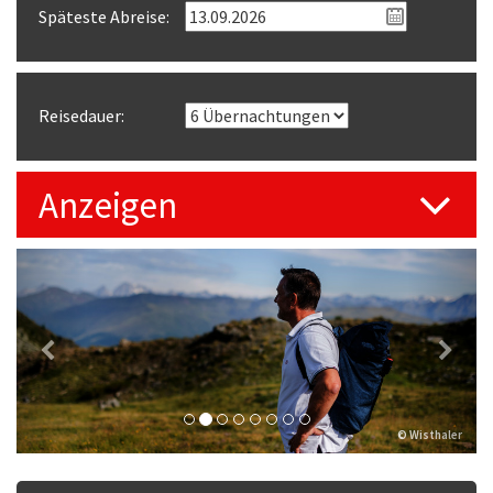
Späteste Abreise:
Reisedauer:
Anzeigen
Previous
Next
© Wisthaler