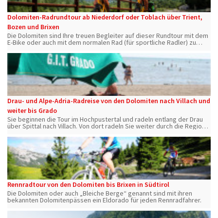
Dolomiten-Radrundtour ab Niederdorf oder Toblach über Trient,
Bozen und Brixen
Die Dolomiten sind Ihre treuen Begleiter auf dieser Rundtour mit dem
E-Bike oder auch mit dem normalen Rad (für sportliche Radler) zu
Füßen der sagenumwobenen „bleichen Berge“
Drau- und Alpe-Adria-Radreise von den Dolomiten nach Villach und
weiter bis Grado
Sie beginnen die Tour im Hochpustertal und radeln entlang der Drau
über Spittal nach Villach. Von dort radeln Sie weiter durch die Region
Friaul-Julisch-Venetien bis Grado an der Adria.
Rennradtour von den Dolomiten bis Brixen in Südtirol
Die Dolomiten oder auch „Bleiche Berge“ genannt sind mit ihren
bekannten Dolomitenpässen ein Eldorado für jeden Rennradfahrer.