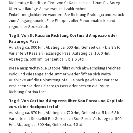
Die heutige Rundtour führt von St Kassian hinauf zum Piz Sorega.
Über weitläufige Almwiesen mit zahlreichen
Einkehrmöglichkeiten wandern Sie Richtung Pralongià und zurück
zum Ausgangspunkt. Eine Etappe voller Panoramablicke und
regionaler Spezialitäten.
Tag 5: Von St Kassian Richtung Cortina d Ampezzo oder
Falzarego Pass
Aufstieg ca. 900 Hm, Abstieg ca. 600 Hm, Gehzeit ca. 7 bis 8 Std
Variante St Kassian Falzarego Pass: Aufstieg ca. 1050 Hm,
Abstieg ca. 600 Hm, Gehzeit ca. 5 bis 6 Std
Diese anspruchsvolle Etappe führt durch abwechslungsreiches
Wald und Wiesengelände. Immer wieder öffnen sich weite
Ausblicke auf die Dolomitengipfel. Je nach gewählter Variante
erreichen Sie den Falzarego Pass oder setzen die Route
Richtung Cortina fort.
Tag 6: Von Cortina d Ampezzo über Son Forca und Ospitale
zurück ins Hochpustertal
Aufstieg ca. 970 Hm, Abstieg ca. 720 Hm, Gehzeit ca. 5 bis 6 Std
Variante mit Sessellift Rio Gere nach Son Forca: Aufstieg ca. 500
Hm, Abstieg ca. 800 Hm, Gehzeit ca. 4 Std