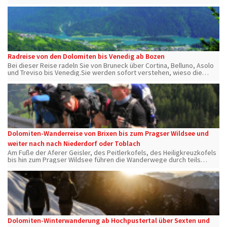
der Wanderung durch drei Naturparke.
Radreise von den Dolomiten bis Venedig ab Bozen
Bei dieser Reise radeln Sie von Bruneck über Cortina, Belluno, Asolo
und Treviso bis Venedig.Sie werden sofort verstehen, wieso die
Dolomiten 2009 zum Weltnaturerbe wurden...
Dolomiten-Wanderreise von Brixen bis zum Pragser Wildsee und
weiter nach nach Niederdorf oder Toblach
Am Fuße der Aferer Geisler, des Peitlerkofels, des Heiligkreuzkofels
bis hin zum Pragser Wildsee führen die Wanderwege durch teils
wenig berührte Gebiete der Dolomiten.
Dolomiten-Winterwanderung ab Hochpustertal über Sexten und