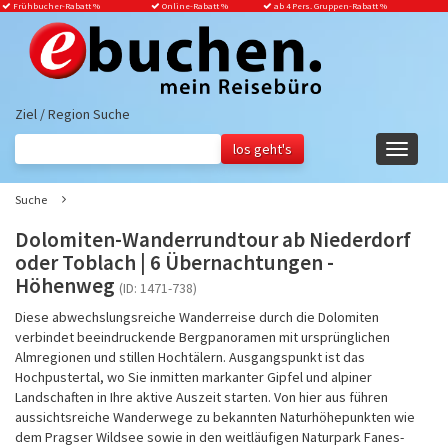
Frühbucher-Rabatt
%
Online-Rabatt %
ab 4 Pers. Gruppen-Rabatt %
Ziel / Region Suche
Navigati
ein-/aus
Suche
Dolomiten-Wanderrundtour ab Niederdorf
oder Toblach | 6 Übernachtungen -
Höhenweg
(ID: 1471-738)
Diese abwechslungsreiche Wanderreise durch die Dolomiten
verbindet beeindruckende Bergpanoramen mit ursprünglichen
Almregionen und stillen Hochtälern. Ausgangspunkt ist das
Hochpustertal, wo Sie inmitten markanter Gipfel und alpiner
Landschaften in Ihre aktive Auszeit starten. Von hier aus führen
aussichtsreiche Wanderwege zu bekannten Naturhöhepunkten wie
dem Pragser Wildsee sowie in den weitläufigen Naturpark Fanes-