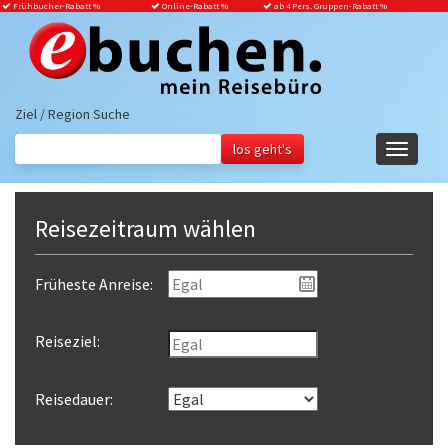
Frühbucher-Rabatt
%
Online-Rabatt %
ab 4 Pers. Gruppen-Rabatt %
Ziel / Region Suche
Navigati
ein-/aus
Reisezeitraum wählen
Früheste Anreise:
Reiseziel:
Reisedauer: